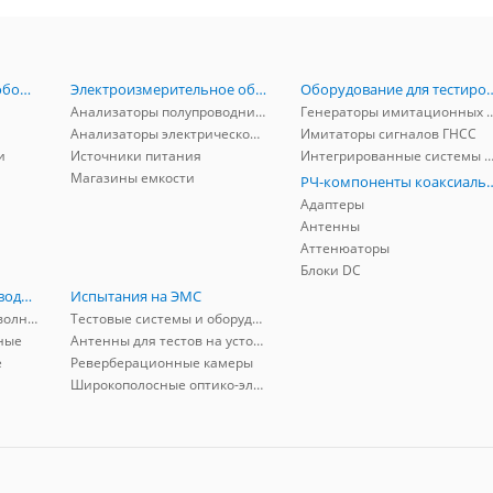
Радиоизмерительное оборудование
Электроизмерительное оборудование
Оборудование для тестирова
Анализаторы полупроводников
Генераторы имитационных и заг
Анализаторы электрической мощности
Имитаторы сигналов ГНСС
и
Источники питания
Интегрированные системы защиты от ГНСС
Магазины емкости
РЧ-компоненты к
Адаптеры
Антенны
Аттенюаторы
Блоки DC
РЧ-компоненты волноводные
Испытания на ЭМС
Адаптеры коаксиально-волноводные
Тестовые системы и оборудование
ные
Антенны для тестов на устойчивость к ЭМП
е
Реверберационные камеры
Широкополосные оптико-электрические линии