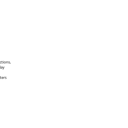
ctions,
lay
ters