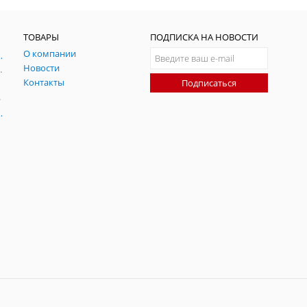
ТОВАРЫ
ПОДПИСКА НА НОВОСТИ
О компании
ния и симуляции ГНСС
Новости
радительных помех
Контакты
Подписаться
-помех
оаксиальные