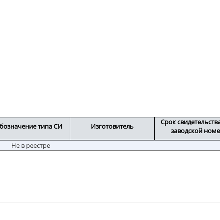
Срок свидетельств
бозначение типа СИ
Изготовитель
заводской ном
Не в реестре