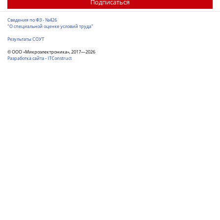
Подписаться
Сведения по ФЗ - №426
"О специальной оценке условий труда"
Результаты СОУТ
© ООО «Микроэлектроника», 2017—2026
Разработка сайта
-
ITConstruct