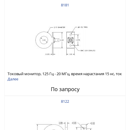
8181
Токовый монитор, 125 Гц - 20 МГц, время нарастания 15 нс, ток
5 А скз
Далее
По запросу
8122