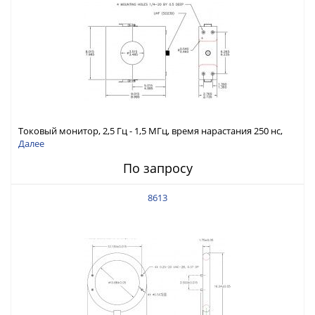
Токовый монитор, 2,5 Гц - 1,5 МГц, время нарастания 250 нс,
ток 1400 А скз
Далее
По запросу
8613