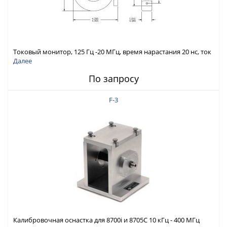
Токовый монитор, 125 Гц -20 МГц, время нарастания 20 нс, ток
7,5 А скз
Далее
По запросу
F-3
Калибровочная оснастка для 8700i и 8705C 10 кГц - 400 МГц