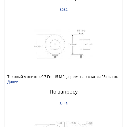
8532
Токовый монитор, 0,7 Гц - 15 МГц, время нарастания 25 нс, ток
100 А скз
Далее
По запросу
8445