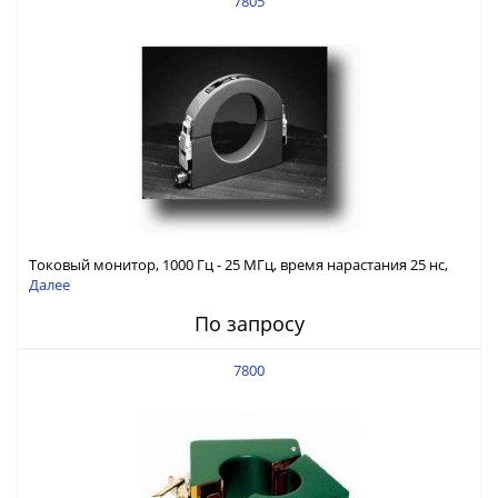
7805
Токовый монитор, 1000 Гц - 25 МГц, время нарастания 25 нс,
ток 500 А скз
Далее
По запросу
7800