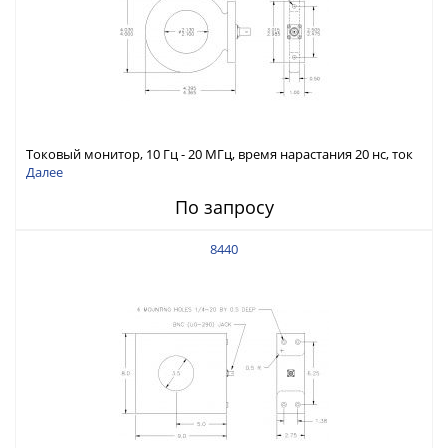
Токовый монитор, 10 Гц - 20 МГц, время нарастания 20 нс, ток
75 А скз
Далее
По запросу
8440