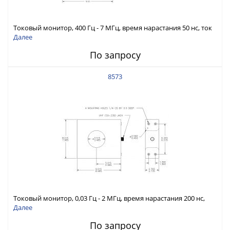
Токовый монитор, 400 Гц - 7 МГц, время нарастания 50 нс, ток
120 А скз
Далее
По запросу
8573
Токовый монитор, 0,03 Гц - 2 МГц, время нарастания 200 нс,
ток 750 А скз
Далее
По запросу