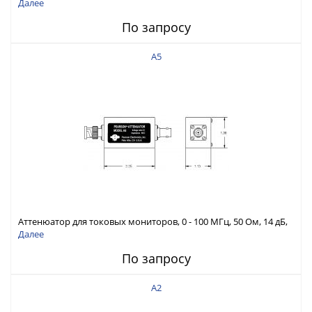
Далее
По запросу
A5
Аттенюатор для токовых мониторов, 0 - 100 МГц, 50 Ом, 14 дБ,
7,5 В скз макс., время нарастания 5 нс
Далее
По запросу
A2