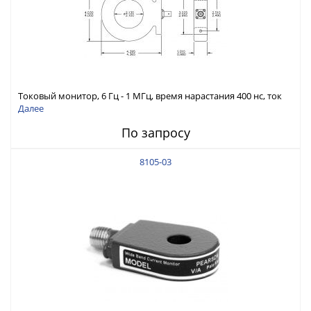
Токовый монитор, 6 Гц - 1 МГц, время нарастания 400 нс, ток
40 А скз
Далее
По запросу
8105-03