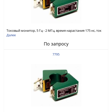
Токовый монитор, 5 Гц - 2 МГц, время нарастания 175 нс, ток
125 А скз
Далее
По запросу
7795