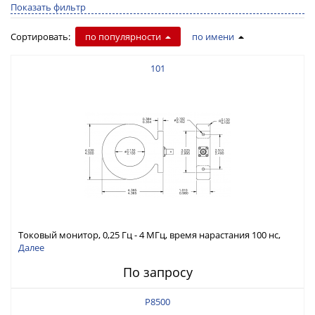
Показать фильтр
Сортировать:
по популярности
по имени
101
Токовый монитор, 0,25 Гц - 4 МГц, время нарастания 100 нс,
ток 200 А скз
Далее
По запросу
P8500