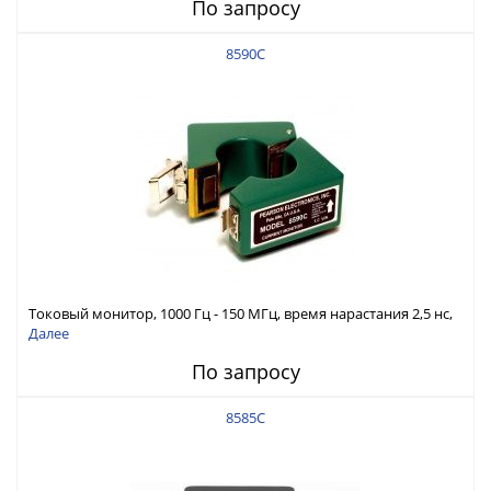
По запросу
8590C
Токовый монитор, 1000 Гц - 150 МГц, время нарастания 2,5 нс,
ток 500 А скз
Далее
По запросу
8585C