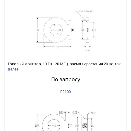
Токовый монитор, 10 Гц - 20 МГц, время нарастания 20 нс, ток
75 А скз
Далее
По запросу
P2100