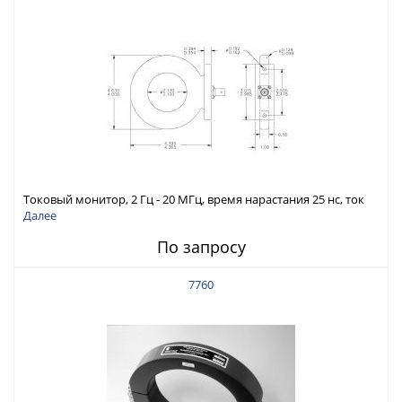
Токовый монитор, 2 Гц - 20 МГц, время нарастания 25 нс, ток
150 А скз
Далее
По запросу
7760