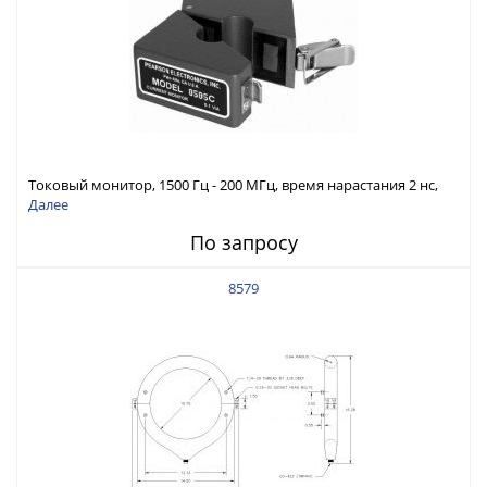
Токовый монитор, 1500 Гц - 200 МГц, время нарастания 2 нс,
ток 500 А скз
Далее
По запросу
8579