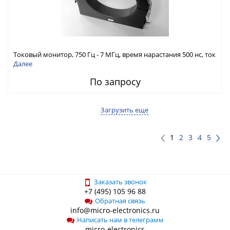
Токовый монитор, 750 Гц - 7 МГц, время нарастания 500 нс, ток
20 А скз
Далее
По запросу
Загрузить еще
1
2
3
4
5
Заказать звонок
+7 (495) 105 96 88
Обратная связь
info@micro-electronics.ru
Написать нам в телеграмм
micro-electronics