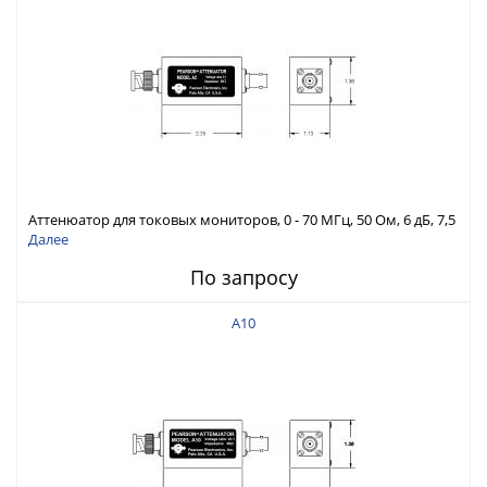
Аттенюатор для токовых мониторов, 0 - 70 МГц, 50 Ом, 6 дБ, 7,5
В скз макс., время нарастания 6 нс
Далее
По запросу
A10