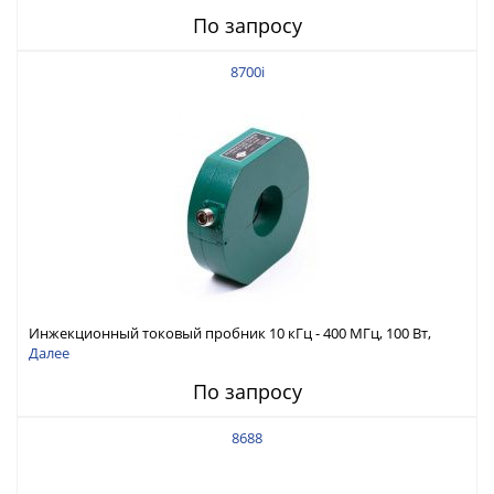
По запросу
8700i
Инжекционный токовый пробник 10 кГц - 400 МГц, 100 Вт,
диаметр 50,8 мм
Далее
По запросу
8688