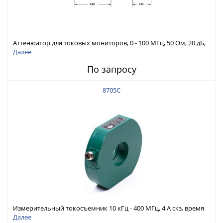
Аттенюатор для токовых мониторов, 0 - 100 МГц, 50 Ом, 20 дБ,
7,5 В скз макс.
Далее
По запросу
8705С
Измерительный токосъемник 10 кГц - 400 МГц, 4 А скз, время
нарастания 1 нс
Далее