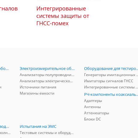
гналов
Интегрированные
системы защиты от
ГНСС-помех
Радиоизмерительное оборудование
Электроизмерительное оборудование
Оборудование для тестирова
Анализаторы полупроводников
Генераторы имитационных и заг
Анализаторы электрической мощности
Имитаторы сигналов ГНСС
и
Источники питания
Интегрированные системы защиты от ГНСС
Магазины емкости
РЧ-компоненты к
Адаптеры
Антенны
Аттенюаторы
Блоки DC
РЧ-компоненты волноводные
Испытания на ЭМС
Адаптеры коаксиально-волноводные
Тестовые системы и оборудование