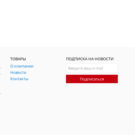
ТОВАРЫ
ПОДПИСКА НА НОВОСТИ
О компании
ния и симуляции ГНСС
Новости
радительных помех
Контакты
Подписаться
-помех
оаксиальные