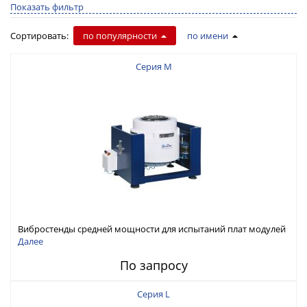
Показать фильтр
Сортировать:
по популярности
по имени
Серия M
Вибростенды средней мощности для испытаний плат модулей
электронных систем и систем в сборе
Далее
По запросу
Серия L