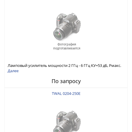
Ламповый усилитель мощности 2 ГГц - 6 ГГц КУ=53 дБ, Pмакс.
вых=200 Вт
Далее
По запросу
TWAL 0204-250E