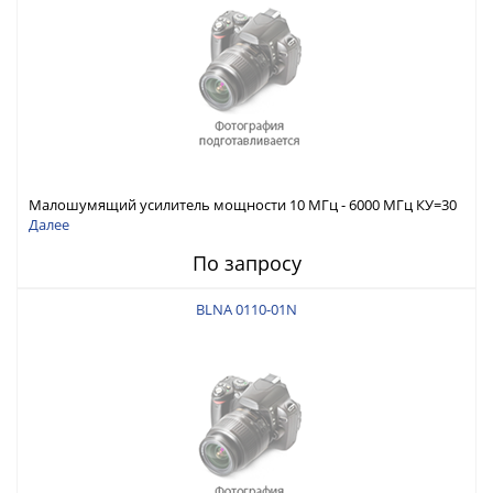
Малошумящий усилитель мощности 10 МГц - 6000 МГц КУ=30
дБ, Pмакс. вых=0 дБм (P1дБ)
Далее
По запросу
BLNA 0110-01N