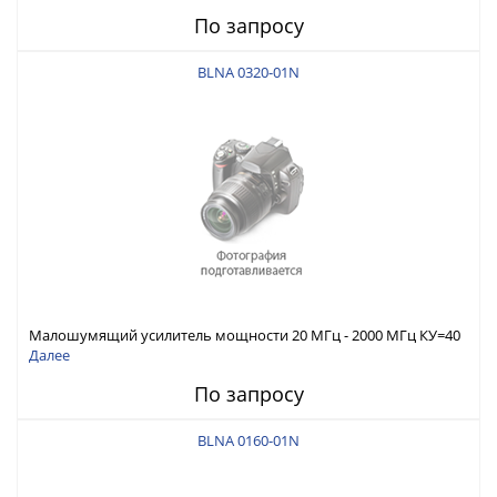
По запросу
BLNA 0320-01N
Малошумящий усилитель мощности 20 МГц - 2000 МГц КУ=40
дБ, Pмакс. вых=8 дБм (P1дБ)
Далее
По запросу
BLNA 0160-01N