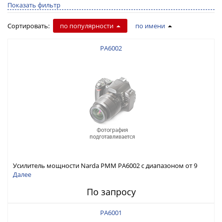
Показать фильтр
Сортировать:
по популярности
по имени
PA6002
Усилитель мощности Narda PMM PA6002 с диапазоном от 9
кГц до 230 МГц
Далее
По запросу
PA6001