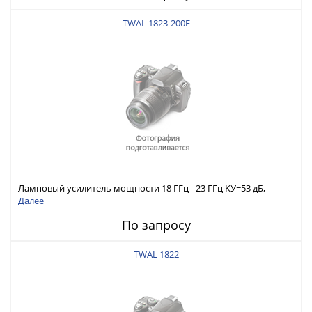
TWAL 1823-200E
Ламповый усилитель мощности 18 ГГц - 23 ГГц КУ=53 дБ,
Pмакс. вых=200 Вт
Далее
По запросу
TWAL 1822