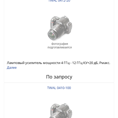
TWAL 0412-20
Ламповый усилитель мощности 4 ГГц - 12 ГГц КУ=20 дБ, Pмакс.
вых=43 Вт
Далее
По запросу
TWAL 0410-100