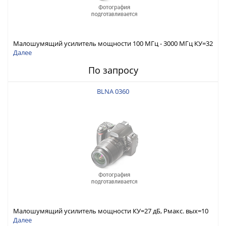
Малошумящий усилитель мощности 100 МГц - 3000 МГц КУ=32
дБ, Pмакс. вых=10 дБм (P1дБ)
Далее
По запросу
BLNA 0360
Малошумящий усилитель мощности КУ=27 дБ, Pмакс. вых=10
дБм (P1дБ)
Далее