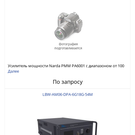
Усилитель мощности Narda PMM PA6001 с диапазоном от 100
кГц до 250 МГц
Далее
По запросу
LBW-AM06-DPA-6G18G-54M