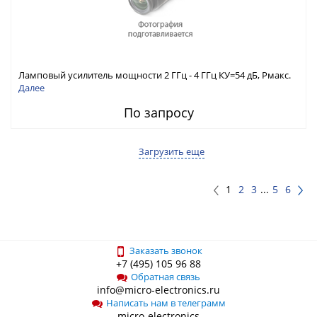
Ламповый усилитель мощности 2 ГГц - 4 ГГц КУ=54 дБ, Pмакс.
вых=250 Вт
Далее
По запросу
Загрузить еще
1
2
3
...
5
6
Заказать звонок
+7 (495) 105 96 88
Обратная связь
info@micro-electronics.ru
Написать нам в телеграмм
micro-electronics