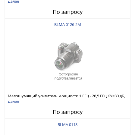
Далее
По запросу
BLMA 0126-2M
Малошумящий усилитель мощности 1 ГГц - 26,5 ГГц КУ=30 дБ,
Pмакс. вых=10 дБм (P1дБ)
Далее
По запросу
BLMA 0118