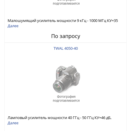
Малошумящий усилитель мощности 9 кГц - 1000 МГц КУ=35
дБ, Pмакс. вых=8 дБм (P1дБ)
Далее
По запросу
TWAL 4050-40
Ламповый усилитель мощности 40 ГГц - 50 ГГц КУ=46 дБ,
Pмакс. вых=40 Вт
Далее