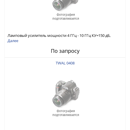
Ламповый усилитель мощности 4 ГГц - 10 ГГц КУ=150 дБ,
Pмакс. вых=50 Вт
Далее
По запросу
TWAL 0408