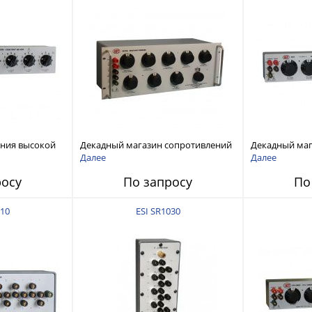
ения высокой
Декадный магазин сопротивлений
Декадный маг
 МОм, 225 Вт/
10 мОм - 1.1 МОм, высокая
0,01 Ом - 11,
Далее
Далее
5% или 1%
погрешность 20 ppm + 0.5 мОм
точность ±(0.
росу
По запросу
По
010
ESI SR1030