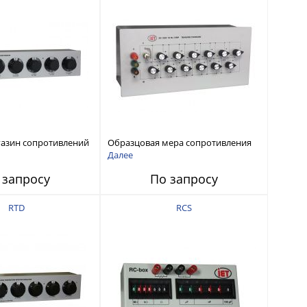
азин сопротивлений
Образцовая мера сопротивления
1111 МОм, высокая
100 кОм - 110 МОм, с шагом 1 МОм
Далее
01% + 2 мОм)
и 10 МОм
 запросу
По запросу
RTD
RCS