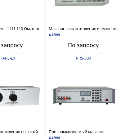
м - 1111,110 Ом, шаг
Магазин сопротивления и емоксти
шность 50 ppm
Далее
 запросу
По запросу
HARS-LX
PRS-300
овтиления высокой
Программируемый магазин
мОм - 121 МОм,
сопротивлений 0,1 Ом - 20 МОм,
Далее