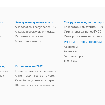
Радиоизмерительное оборудование
Электроизмерительное оборудование
Оборудование для тестирова
Анализаторы полупроводников
Генераторы имитационных и заг
Анализаторы электрической мощности
Имитаторы сигналов ГНСС
и
Источники питания
Интегрированные системы защиты от ГНСС
Магазины емкости
РЧ-компоненты к
Адаптеры
Антенны
Аттенюаторы
Блоки DC
РЧ-компоненты волноводные
Испытания на ЭМС
Адаптеры коаксиально-волноводные
Тестовые системы и оборудование
ные
Антенны для тестов на устойчивость к ЭМП
е
Реверберационные камеры
Широкополосные оптико-электрические линии