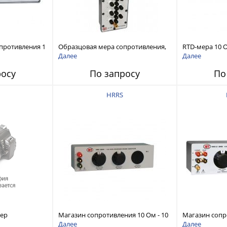
противления 1
Образцовая мера сопротивления,
RTD-мера 10 О
цовая
наполненные маслом, 1 Ом - 100
1 мОм, погре
Далее
Далее
PM + 0.1мкОм
кОм, образцовая погрешность ± (1
росу
По запросу
По
оединении)
PPM + 0.1мкОм при параллельном
соединении) для 100:1
HRRS
ер
Магазин сопротивления 10 Ом - 10
Магазин сопр
100 kΩ,
ТОм
точности 10 
Далее
Далее