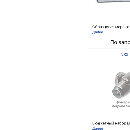
Образцовая мера со
Ом - 100 кОм, образ
Далее
погрешность ± (1 P
По зап
при параллельном с
для 100:1
VRS
Бюджетный набор м
сопротивлений 1/10/
Далее