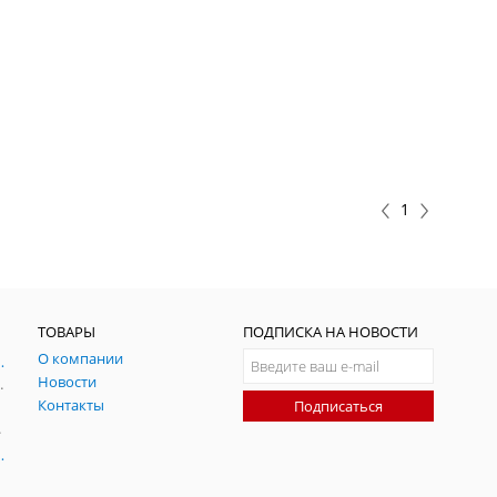
1
ТОВАРЫ
ПОДПИСКА НА НОВОСТИ
О компании
ния и симуляции ГНСС
Новости
радительных помех
Контакты
Подписаться
-помех
оаксиальные