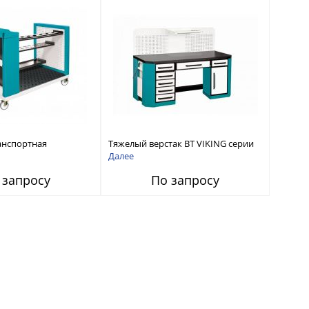
анспортная
Тяжелый верстак ВТ VIKING серии
G ТТ/ВТ серии Титан
Титан
Далее
 запросу
По запросу