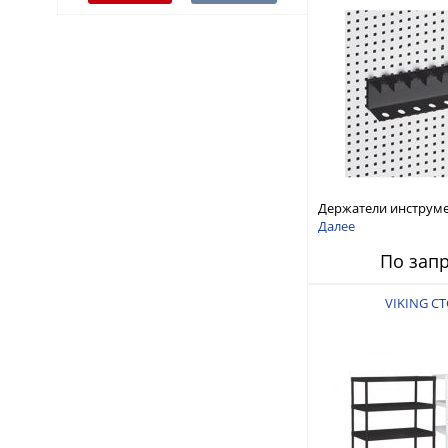
Держатели инструме
перфорированных э
Далее
К/ВТ
По зап
VIKING СТ