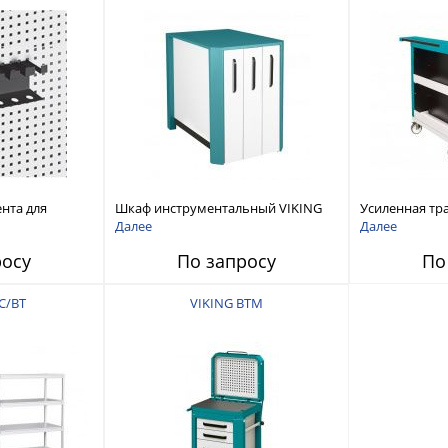
нта для
Шкаф инструментальный VIKING
Усиленная тр
кранов VIKING
ШК/ВТ серии Титан
тележка VIKIN
Далее
Далее
росу
По запросу
По
С/ВТ
VIKING ВТМ