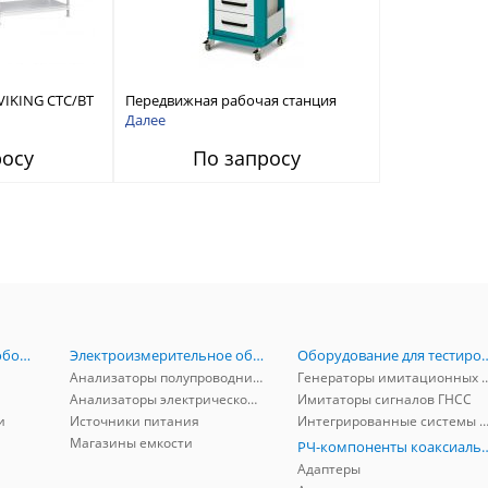
VIKING СТС/ВТ
Передвижная рабочая станция
VIKING ВТМ серии Титан
Далее
росу
По запросу
Радиоизмерительное оборудование
Электроизмерительное оборудование
Оборудование для тестирова
Анализаторы полупроводников
Генераторы имитационных и заг
Анализаторы электрической мощности
Имитаторы сигналов ГНСС
и
Источники питания
Интегрированные системы защиты от ГНСС
Магазины емкости
РЧ-компоненты к
Адаптеры