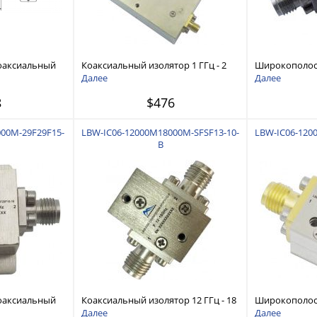
оаксиальный
Коаксиальный изолятор 1 ГГц - 2
Широкополос
0 ГГц
ГГц
изолятор 22 ГГ
Далее
Далее
8
$476
00M-29F29F15-
LBW-IC06-12000M18000M-SFSF13-10-
LBW-IC06-120
B
оаксиальный
Коаксиальный изолятор 12 ГГц - 18
Широкополос
0 ГГц
ГГц
изолятор 12 ГГ
Далее
Далее