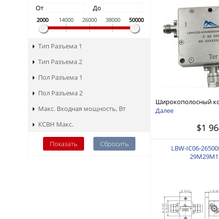
От
До
2000
14000
26000
38000
50000
Тип Разъема 1
Тип Разъема 2
Пол Разъема 1
Пол Разъема 2
Широкополосный к
Макс. Входная мощность, Вт
изолятор 45 ГГц - 50
Далее
КСВН Макс.
$1 96
LBW-IC06-2650
29M29M1