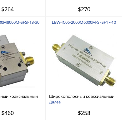
$264
$270
00M8000M-SFSF13-30
LBW-IC06-2000M6000M-SFSF17-10
ный коаксиальный
Широкополосный коаксиальный
 - 8 ГГц
изолятор 2 ГГц - 6 ГГц
Далее
$460
$258