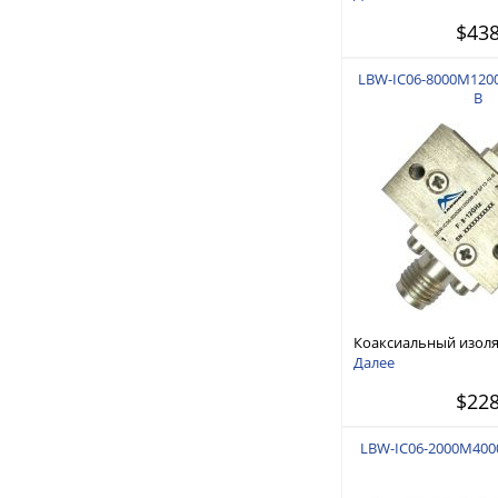
$43
LBW-IC06-8000M1200
B
Коаксиальный изолят
ГГц
Далее
$22
LBW-IC06-2000M400