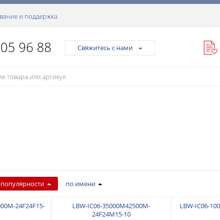
вание и поддержка
105 96 88
Свяжитесь с нами
 популярности
по имени
00M-24F24F15-
LBW-IC06-35000M42500M-
LBW-IC06-10
24F24M15-10