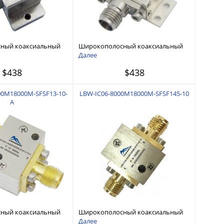
ный коаксиальный
Широкополосный коаксиальный
ц - 33 ГГц
изолятор 18 ГГц - 26,5 ГГц
Далее
$438
$438
00M18000M-SFSF13-10-
LBW-IC06-8000M18000M-SFSF145-10
A
ный коаксиальный
Широкополосный коаксиальный
ц - 18 ГГц
изолятор 8 ГГц - 18 ГГц
Далее