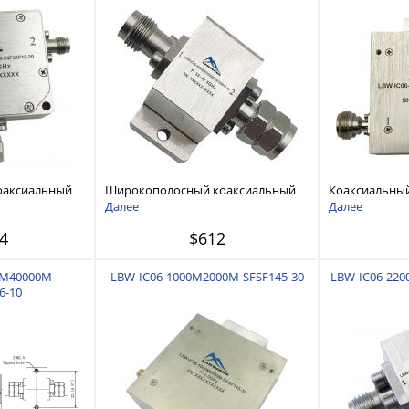
оаксиальный
Широкополосный коаксиальный
Коаксиальный 
 ГГц
изолятор 35 ГГц - 42,5 ГГц
ГГц
Далее
Далее
4
$612
0M40000M-
LBW-IC06-1000M2000M-SFSF145-30
LBW-IC06-220
6-10