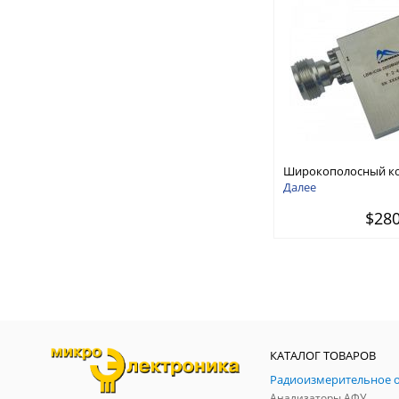
Широкополосный к
изолятор 2 ГГц - 4 ГГ
Далее
$28
КАТАЛОГ ТОВАРОВ
Анализаторы АФУ