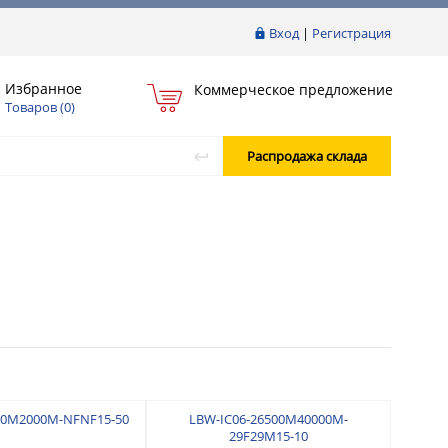
Вход
|
Регистрация
Избранное
Коммерческое предложение
Товаров (
0
)
Распродажа склада
00M2000M-NFNF15-50
LBW-IC06-26500M40000M-
29F29M15-10