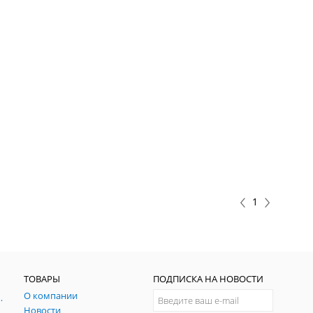
1
ТОВАРЫ
ПОДПИСКА НА НОВОСТИ
О компании
ния и симуляции ГНСС
Новости
радительных помех