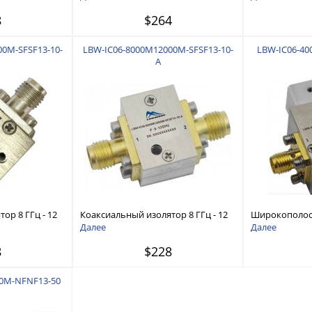
8
$264
0M-SFSF13-10-
LBW-IC06-8000M12000M-SFSF13-10-
LBW-IC06-40
A
ор 8 ГГц - 12
Коаксиальный изолятор 8 ГГц - 12
Широкополос
ГГц
изолятор 4 ГГц
Далее
Далее
8
$228
0M-NFNF13-50