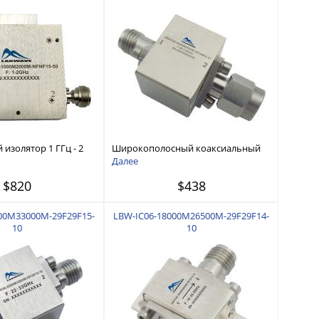
изолятор 1 ГГц - 2
Широкополосный коаксиальный
изолятор 26,5 ГГц - 40 ГГц
Далее
$820
$438
00M33000M-29F29F15-
LBW-IC06-18000M26500M-29F29F14-
10
10