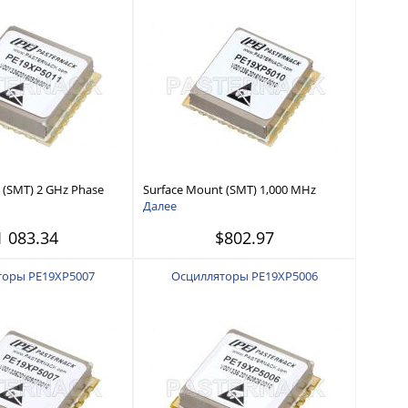
 (SMT) 2 GHz Phase
Surface Mount (SMT) 1,000 MHz
tor, 100 MHz External
Phase Locked Oscillator, 100 MHz
Далее
se -110 dBc/Hz, 0.9
External Ref., Phase Noise -110
1 083.34
$802.97
dBc/Hz, 0.9 inch Package
торы PE19XP5007
Осцилляторы PE19XP5006