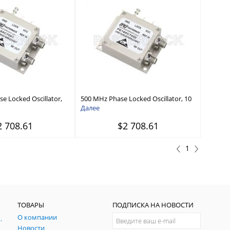
e Locked Oscillator,
500 MHz Phase Locked Oscillator, 10
l Ref., Phase Noise
MHz External Ref., Phase Noise -110
Далее
SMA
dBc/Hz, SMA
2 708.61
$2 708.61
1
ТОВАРЫ
ПОДПИСКА НА НОВОСТИ
О компании
ния и симуляции ГНСС
Новости
радительных помех