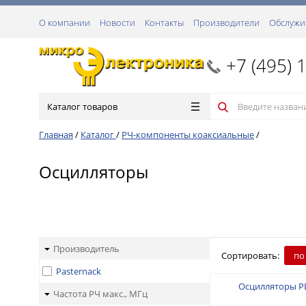
О компании
Новости
Контакты
Производители
Обслужи
+7 (495) 
Каталог товаров
Главная
/
Каталог
/
РЧ-компоненты коаксиальные
/
Осцилляторы
Производитель
Сортировать:
по
Pasternack
Осцилляторы P
Частота РЧ макс., МГц