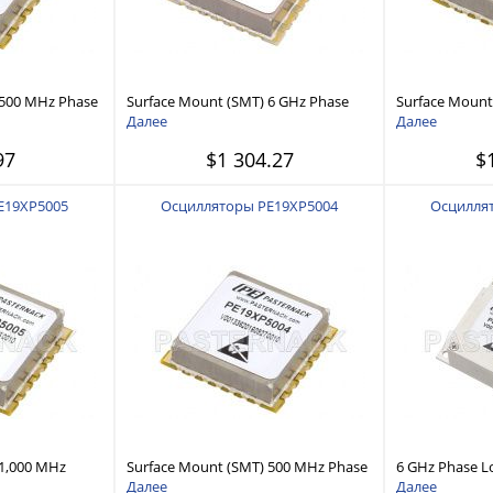
 500 MHz Phase
Surface Mount (SMT) 6 GHz Phase
Surface Mount
0 MHz External
Locked Oscillator, 10 MHz External
Locked Oscilla
Далее
Далее
 dBc/Hz, 0.9
Ref., Phase Noise -90 dBc/Hz, 0.9 inch
Ref., Phase Noi
97
$1 304.27
$
Package
Package
E19XP5005
Осцилляторы PE19XP5004
Осцилля
 1,000 MHz
Surface Mount (SMT) 500 MHz Phase
6 GHz Phase Lo
tor, 10 MHz
Locked Oscillator, 10 MHz External
MHz External R
Далее
Далее