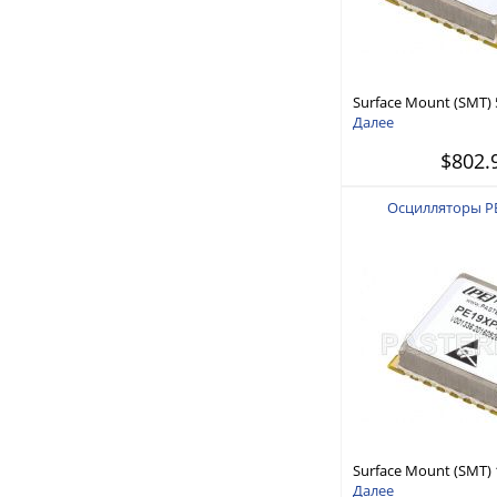
Surface Mount (SMT)
Locked Oscillator, 10
Далее
Ref., Phase Noise -110
$802.
inch Package
Осцилляторы P
Surface Mount (SMT)
Phase Locked Oscilla
Далее