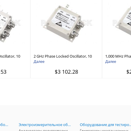
cillator, 10
2 GHz Phase Locked Oscillator, 10
1,000 MHz Phas
ase Noise -95
MHz External Ref., Phase Noise -100
10 MHz Externa
Далее
Далее
dBc/Hz, SMA
-105 dBc/Hz, 
.53
$3 102.28
$
Радиоизмерительное оборудование
Электроизмерительное оборудование
Оборудование для тестирова
Анализаторы полупроводников
Генераторы имитационных и заг