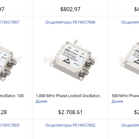
oise -100
Ref., Phase Noise -105 dBc/Hz, 0.9
dBc/Hz, SMA
97
$802.97
$
age
inch Package
E19XC7007
Осцилляторы PE19XC7006
Осцилля
cillator, 100
1,000 MHz Phase Locked Oscillator,
500 MHz Phase 
ase Noise -110
100 MHz External Ref., Phase Noise
MHz External R
Далее
Далее
-110 dBc/Hz, SMA
dBc/Hz, SMA
.28
$2 708.61
$
E19XC7003
Осцилляторы PE19XC7002
Осцилля