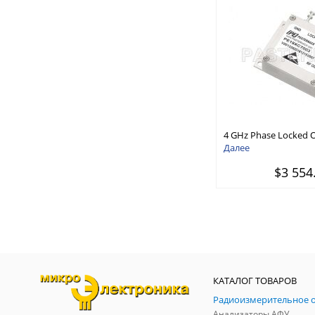
4 GHz Phase Locked Os
MHz External Ref., Ph
Далее
dBc/Hz, SMA
$3 554
КАТАЛОГ ТОВАРОВ
Анализаторы АФУ