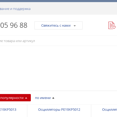
вание и поддержка
105 96 88
Свяжитесь с нами
 популярности
по имени
E19XP5013
Осцилляторы PE19XP5012
Осцилля