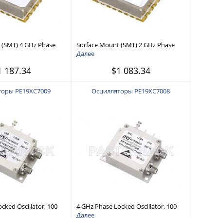
 (SMT) 4 GHz Phase
Surface Mount (SMT) 2 GHz Phase
tor, 10 MHz External
Locked Oscillator, 10 MHz External
Далее
se -98 dBc/Hz, 0.9 inch
Ref., Phase Noise -100 dBc/Hz, 0.9
1 187.34
$1 083.34
inch Package
торы PE19XC7009
Осцилляторы PE19XC7008
cked Oscillator, 100
4 GHz Phase Locked Oscillator, 100
ef., Phase Noise -90
MHz External Ref., Phase Noise -110
Далее