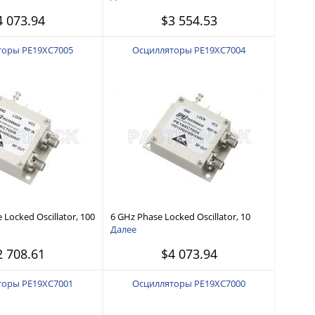
dBc/Hz, SMA
4 073.94
$3 554.53
торы PE19XC7005
Осцилляторы PE19XC7004
Locked Oscillator, 100
6 GHz Phase Locked Oscillator, 10
ef., Phase Noise -110
MHz External Ref., Phase Noise -95
Далее
dBc/Hz, SMA
2 708.61
$4 073.94
торы PE19XC7001
Осцилляторы PE19XC7000