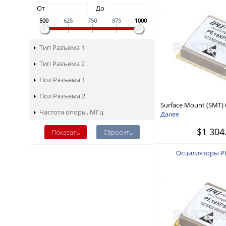
От
До
500
625
750
875
1000
Тип Разъема 1
Тип Разъема 2
Пол Разъема 1
Пол Разъема 2
Surface Mount (SMT)
Частота опоры, МГц
Locked Oscillator, 10
Далее
Ref., Phase Noise -90 
$1 304
Package
Осцилляторы P