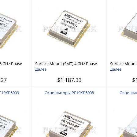
 6 GHz Phase
Surface Mount (SMT) 4 GHz Phase
Surface Mount
0 MHz External
Locked Oscillator, 100 MHz External
Locked Oscilla
Далее
Далее
dBc/Hz, 0.9 inch
Ref., Phase Noise -110 dBc/Hz, 0.9
Ref., Phase Noi
.27
$1 187.33
$
inch Package
inch Package
E19XP5009
Осцилляторы PE19XP5008
Осцилля