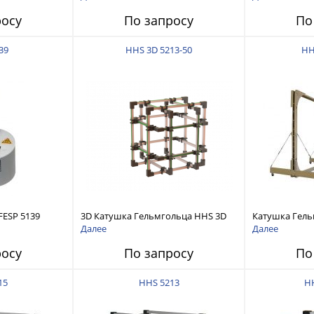
росу
По запросу
По
39
HHS 3D 5213-50
HH
ESP 5139
3D Катушка Гельмгольца HHS 3D
Катушка Гель
5213-50
100
Далее
Далее
росу
По запросу
По
15
HHS 5213
HH