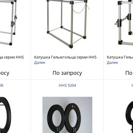
ца серии HHS
Катушка Гельмгольца серии HHS
Катушка Гель
5213
10 витков
Далее
Далее
росу
По запросу
По
06
HHS 5204