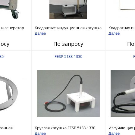
 и генератор
Квадратная индукционная катушка
Квадратная и
60
FESP 5410-1
FESP 5210-1
Далее
Далее
росу
По запросу
По
35
FESP 5133-1330
ванная
Круглая катушка FESP 5133-1330
Излучающая р
Далее
Далее