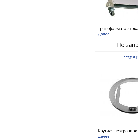
Трансформатор тока
импульсов MFPO 97
Далее
По зап
FESP 51
Круглая неэкраниро
катушка FESP 5135
Далее