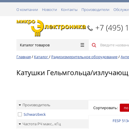
О компании
Новости
Контакты
Производители
Обслужи
+7 (495) 
Каталог товаров
Главная
/
Каталог
/
Радиоизмерительное оборудование
/
Анте
Катушки Гельмгольца/излучающ
Производитель
Сортировать:
по
Schwarzbeck
FESP 513
Частота РЧ макс., кГц