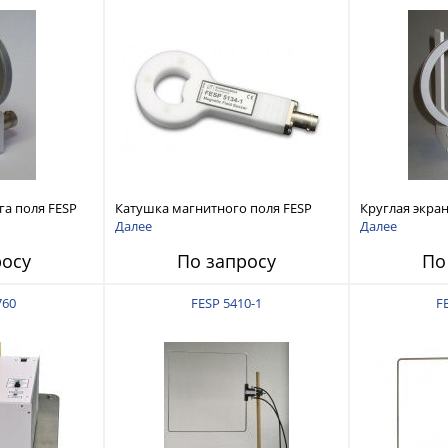
а поля FESP
Катушка магнитного поля FESP
Круглая экра
5134-1
FESP 5133-7/4
Далее
Далее
росу
По запросу
По
760
FESP 5410-1
F