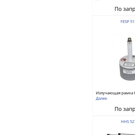
По зап
FESP 51
Излучающая рамка F
Далее
По зап
HHS 52