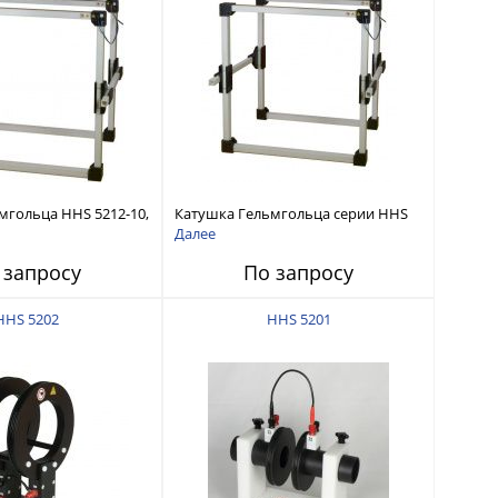
мгольца HHS 5212-10,
Катушка Гельмгольца серии HHS
5210
Далее
 запросу
По запросу
HHS 5202
HHS 5201