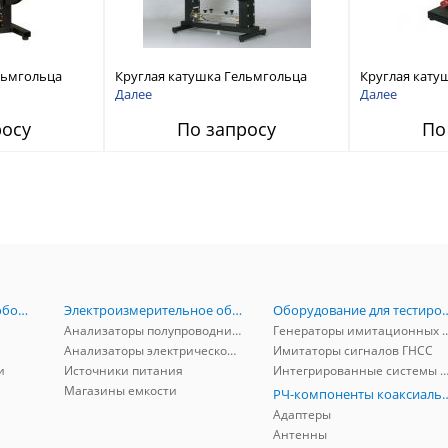
льмгольца
Круглая катушка Гельмгольца
Круглая кату
серии HHS 5204
серии HHS 52
Далее
Далее
росу
По запросу
По
Радиоизмерительное оборудование
Электроизмерительное оборудование
Оборудование для тестирова
Анализаторы полупроводников
Генераторы имитационных и заг
Анализаторы электрической мощности
Имитаторы сигналов ГНСС
и
Источники питания
Интегрированные системы защиты от ГНСС
Магазины емкости
РЧ-компоненты к
Адаптеры
Антенны