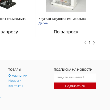
шка Гельмгольца
Круглая катушка Гельмгольца
02
серии HHS 5201
Далее
 запросу
По запросу
1
ТОВАРЫ
ПОДПИСКА НА НОВОСТИ
О компании
ния и симуляции ГНСС
Новости
радительных помех
Контакты
Подписаться
-помех
оаксиальные