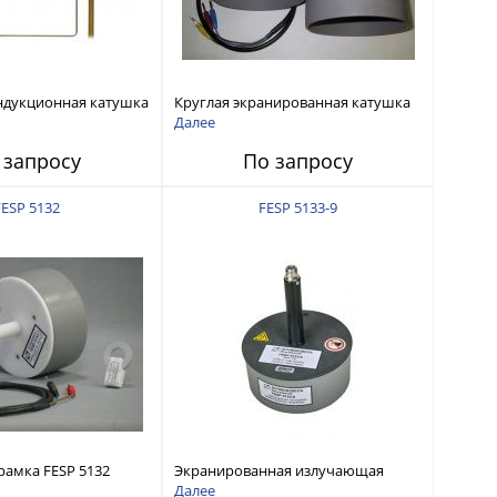
ндукционная катушка
Круглая экранированная катушка
FESP 5133
Далее
 запросу
По запросу
FESP 5132
FESP 5133-9
амка FESP 5132
Экранированная излучающая
рамка FESP 5133-9
Далее