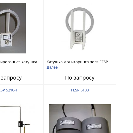
нированная катушка
Катушка мониторинга поля FESP
1
5133-F
Далее
 запросу
По запросу
ESP 5210-1
FESP 5133