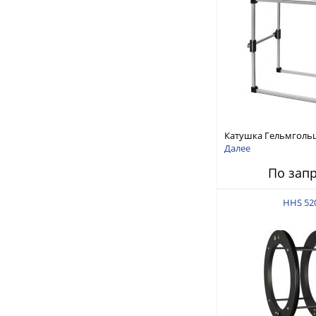
Катушка Гельмголь
5215
Далее
По зап
HHS 52