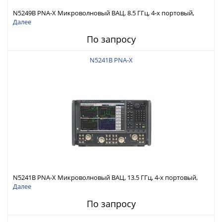
N5249B PNA-X Микроволновый ВАЦ, 8.5 ГГц, 4-х портовый,
конфиг. тестовая установка, второй источник, аттенюаторы,
Далее
инжектор питания, сумматор, механические переключатели
По запросу
N5241B PNA-X
N5241B PNA-X Микроволновый ВАЦ, 13.5 ГГц, 4-х портовый,
конфиг. тестовая установка, второй источник, аттенюаторы,
Далее
инжектор питания, сумматор, механические переключатели
По запросу