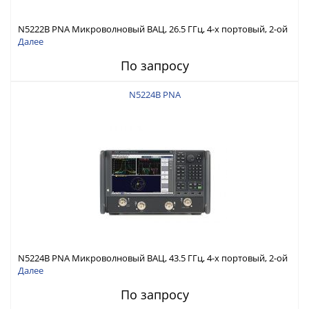
N5222B PNA Микроволновый ВАЦ, 26.5 ГГц, 4-х портовый, 2-ой
источник, конфиг. тестовая установка, опорный
Далее
переключатель смесителя, аттенюаторы Ист./Прм, инжектор
По запросу
питания
N5224B PNA
N5224B PNA Микроволновый ВАЦ, 43.5 ГГц, 4-х портовый, 2-ой
источник, конфиг. тестовая установка, опорный
Далее
переключатель смесителя, аттенюаторы прм./ист, инжекторы
По запросу
питания