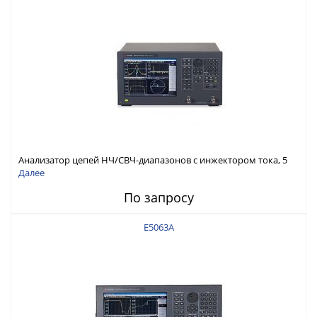
Анализатор цепей НЧ/СВЧ-диапазонов с инжектором тока, 5
Гц - 3 ГГц, импеданс 50/75 Ом
Далее
По запросу
E5063A