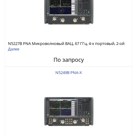
N5227B PNA Микроволновый ВАЦ, 67 ГГц, 4-х портовый, 2-ой
источник, конфиг. тестовая установка, опорный
Далее
переключатель смесителя, аттенюаторы ист./прм, инжектор
По запросу
питания
N5249B PNA-X