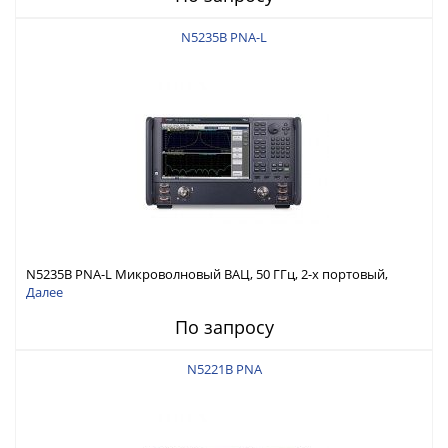
N5235B PNA-L
N5235B PNA-L Микроволновый ВАЦ, 50 ГГц, 2-х портовый,
конфиг. тестовая установка, аттенюаторы источника
Далее
По запросу
N5221B PNA