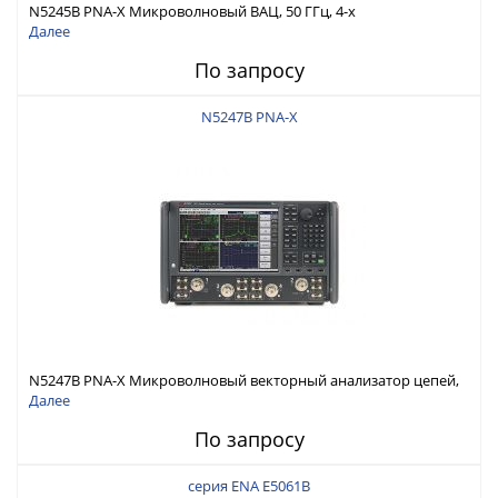
N5245B PNA-X Микроволновый ВАЦ, 50 ГГц, 4-х
портовый,конфиг. тестовая установка, 2-ой источник, ист./прм.
Далее
аттенюаторы, инж. пит., сумматор, мех. Переключатели
По запросу
N5247B PNA-X
N5247B PNA-X Микроволновый векторный анализатор цепей,
67 ГГц, 4-х портовый, конфиг. тестовая установка, 2-ой
Далее
источник, ист./прм. аттенюаторы, инж. пит., сумматор, мех.
По запросу
переключатели
серия ENA E5061B