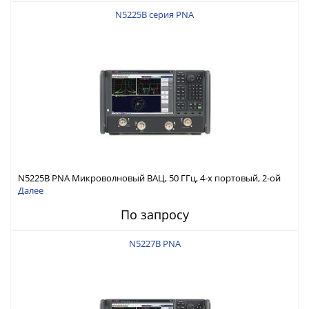
N5225B серия PNA
N5225B PNA Микроволновый ВАЦ, 50 ГГц, 4-х портовый, 2-ой
источник, конфиг. тестовая установка, опорный
Далее
переключатель смесителя, аттенюаторы прм./ист., инжектор
По запросу
питания
N5227B PNA