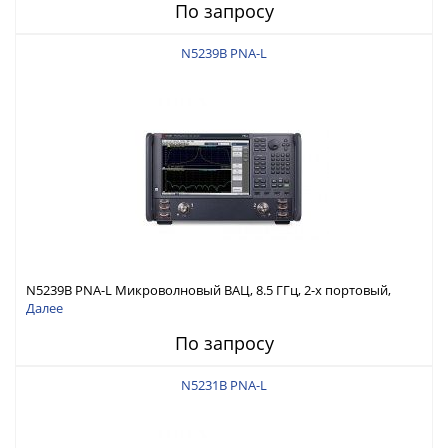
По запросу
N5239B PNA-L
N5239B PNA-L Микроволновый ВАЦ, 8.5 ГГц, 2-х портовый,
конфиг. тестовая установка, аттенюаторы источника
Далее
По запросу
N5231B PNA-L