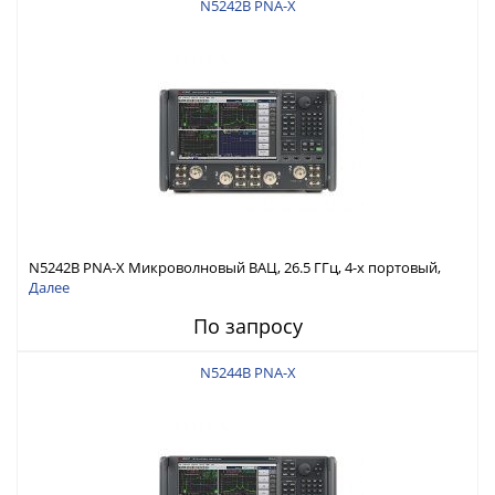
N5242B PNA-X
N5242B PNA-X Микроволновый ВАЦ, 26.5 ГГц, 4-х портовый,
конфиг. тестовая установка, второй источник, аттенюаторы,
Далее
НЧ-расширение, сумматор и механические переключатели
По запросу
N5244B PNA-X