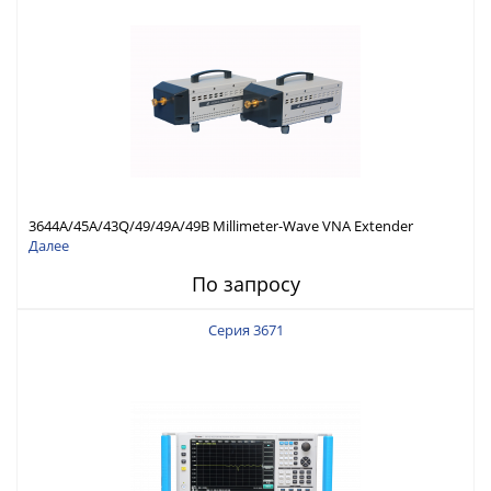
3644A/45A/43Q/49/49A/49B Millimeter-Wave VNA Extender
Module, THz Test Solution
Далее
По запросу
Серия 3671