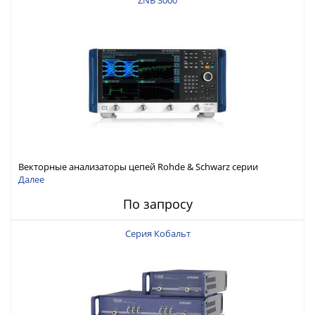
ZNB 3000
Векторные анализаторы цепей Rohde & Schwarz серии
ZNB3000 с диапазоном частот от 9 кГц до 54 ГГц
Далее
По запросу
Серия Кобальт