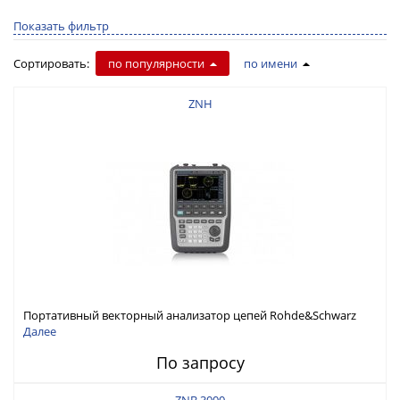
Показать фильтр
Сортировать:
по популярности
по имени
ZNH
Портативный векторный анализатор цепей Rohde&Schwarz
ZNH с диапазоном частот от 30 кГц до 26,5 ГГц
Далее
По запросу