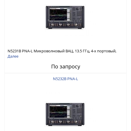
N5231B PNA-L Микроволновый ВАЦ, 13.5 ГГц, 4-х портовый,
конфиг. тестовая установка, аттенюаторы источника
Далее
По запросу
N5232B PNA-L