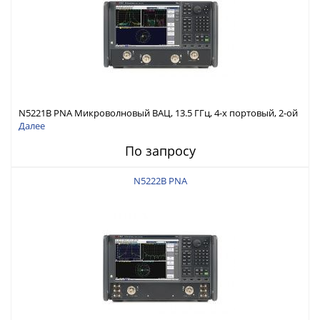
N5221B PNA Микроволновый ВАЦ, 13.5 ГГц, 4-х портовый, 2-ой
источник, конфиг. тестовая установка, опорный
Далее
переключатель смесителя, аттенюаторы Ист./Прм, инжектор
По запросу
питания
N5222B PNA