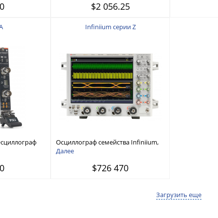
0
$2 056.25
A
Infiniium серии Z
Осциллограф
Осциллограф семейства Infiniium,
63 ГГц
Далее
0
$726 470
Загрузить еще