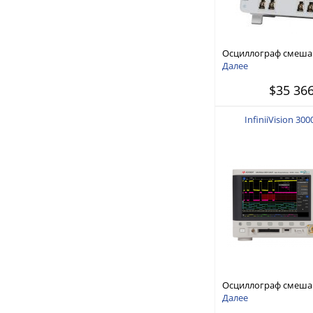
Осциллограф смеша
MSO серия 6, 1 - 8 ГГ
Далее
$35 366
InfiniiVision 30
Осциллограф смеш
сигналов: 100 МГц/1 
Далее
аналоговых и 16 ци