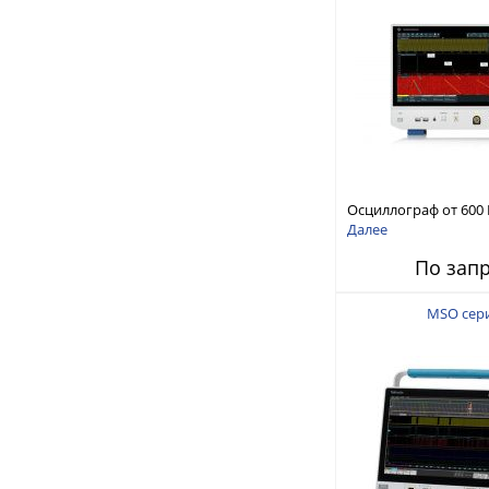
Осциллограф от 600 М
канала, част. дискр. 
Далее
цифр. Каналов
По зап
MSO сери