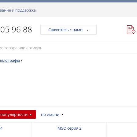
вание и поддержка
105 96 88
Свяжитесь с нами
иллографы
/
 популярности
по имени
24
MSO серия 2