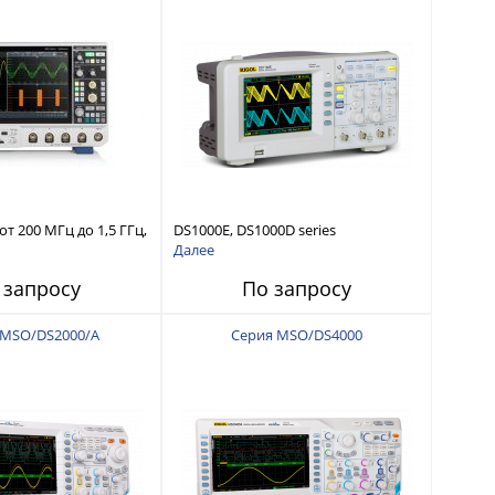
т 200 МГц до 1,5 ГГц,
DS1000E, DS1000D series
. дискр. 5 ГВыб/с + 16
oscilloscopes
Далее
в
 запросу
По запросу
 MSO/DS2000/A
Серия MSO/DS4000