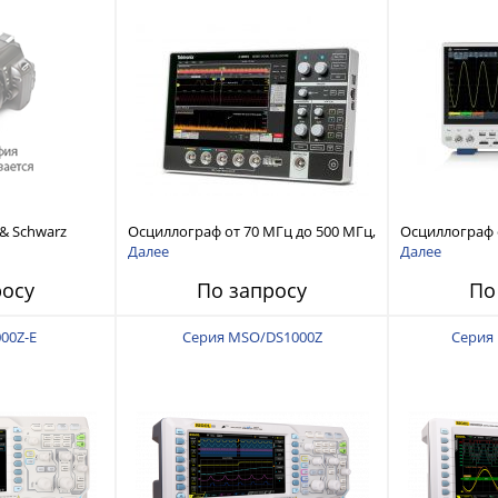
& Schwarz
Осциллограф от 70 МГц до 500 МГц,
Осциллограф о
пропускания 2
4 канала, част. дискр. 2,5 ГВыб/с +
4 канала, част
Далее
Далее
16 цифр. Каналов
цифр. Канало
росу
По запросу
По
00Z-E
Серия MSO/DS1000Z
Серия