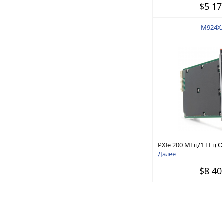
$5 17
каналов
M924X
PXIe 200 МГц/1 ГГц 
Далее
$8 40