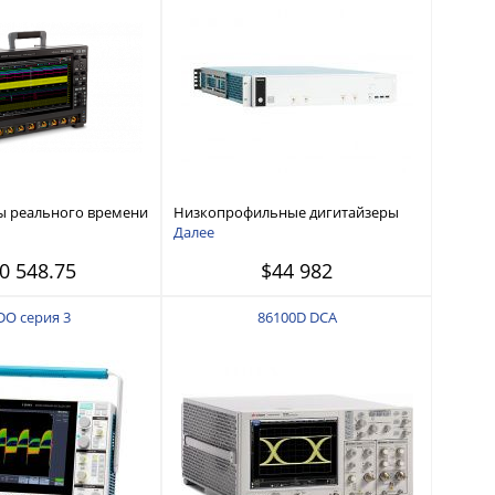
ы реального времени
Низкопрофильные дигитайзеры
ых каналов c полосой
серии 6, 1 ГГц - 8 ГГц, 4 канала
Далее
т 500 МГц до 6 ГГц
0 548.75
$44 982
O серия 3
86100D DCA