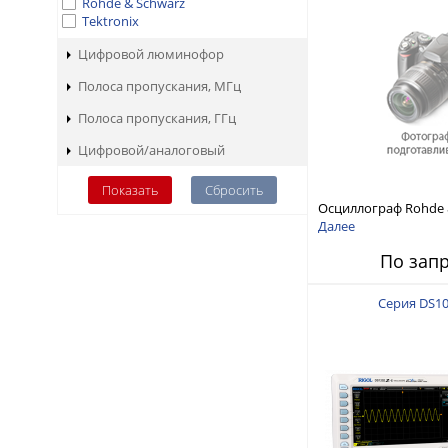
Rohde & Schwarz
Tektronix
Цифровой люминофор
Полоса пропускания, МГц
Полоса пропускания, ГГц
Цифровой/аналоговый
Осциллограф Rohde 
RTO1024 с полосой 
Далее
ГГц, 4 канала
По зап
Серия DS10