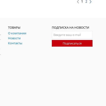
1
2
ТОВАРЫ
ПОДПИСКА НА НОВОСТИ
О компании
ния и симуляции ГНСС
Новости
радительных помех
Контакты
Подписаться
-помех
оаксиальные