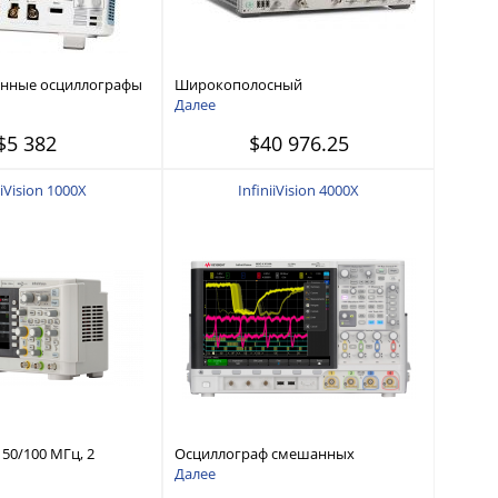
нные осциллографы
Широкополосный
00 - 1 ГГц, 2 или 4
стробоскопический осциллограф и
Далее
модули
$5 382
$40 976.25
iiVision 1000X
InfiniiVision 4000X
50/100 МГц, 2
Осциллограф смешанных
анала
сигналов: 200 МГц/1,5 ГГц, 4
Далее
аналоговых и 16 цифровых