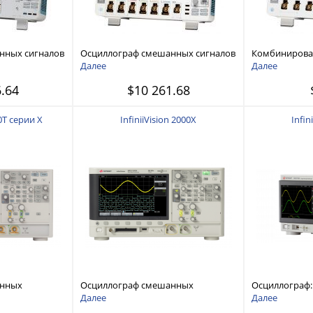
нных сигналов
Осциллограф смешанных сигналов
Комбинирова
ц, 4 канала
MSO серия 4, 200 - 1,5 ГГц, 4 или 6
MDO серия 3, 1
Далее
Далее
канала
канала
.64
$10 261.68
00T серии X
InfiniiVision 2000X
Infin
анных
Осциллограф смешанных
Осциллограф: 
ГГц, 4
сигналов: 70 МГц/200 МГц, 4
аналоговых к
Далее
Далее
фровых
аналоговых и 8 цифровых каналов