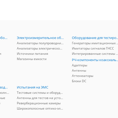
Радиоизмерительное оборудование
Электроизмерительное оборудование
Оборудование для тестирова
Анализаторы полупроводников
Генераторы имитационных и заг
Анализаторы электрической мощности
Имитаторы сигналов ГНСС
и
Источники питания
Интегрированные системы защиты от ГНСС
Магазины емкости
РЧ-компоненты к
Адаптеры
Антенны
Аттенюаторы
Блоки DC
РЧ-компоненты волноводные
Испытания на ЭМС
Адаптеры коаксиально-волноводные
Тестовые системы и оборудование
ные
Антенны для тестов на устойчивость к ЭМП
е
Реверберационные камеры
Широкополосные оптико-электрические линии