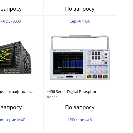
 дискретизации 8
макс. частота дискретизации 10
 запросу
По запросу
 аналоговых канала
Гвыб/c, 4 аналоговых канала + 16
цифровых каналов
ия DS70000
Серия 4456
иллограф, полоса
4456 Series Digital Phosphor
 ГГц-5 ГГц, макс.
Oscilloscope
Далее
етизации 20 Гвыб/c, 4
 запросу
По запросу
анала
iium серии MXR
LPD сериия 6