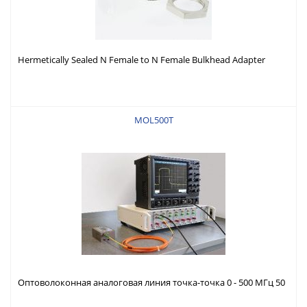
Hermetically Sealed N Female to N Female Bulkhead Adapter
(цена от 1+ штук)
MOL500T
Оптоволоконная аналоговая линия точка-точка 0 - 500 МГц 50
Ом и 1 МОм, 1:1/10:1/100:1, АКБ