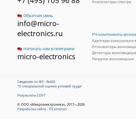
+7 (495) 105 96 88
Анализаторы спектра
Обратная связь
info@micro-
electronics.ru
Аттенюаторы волновод
Написать нам в телеграмм
Детекторы волноводны
micro-electronics
Нагрузки волноводные
Сведения по ФЗ - №426
"О специальной оценке условий труда"
Результаты СОУТ
© ООО «Микроэлектроника», 2017—2026
Разработка сайта
-
ITConstruct