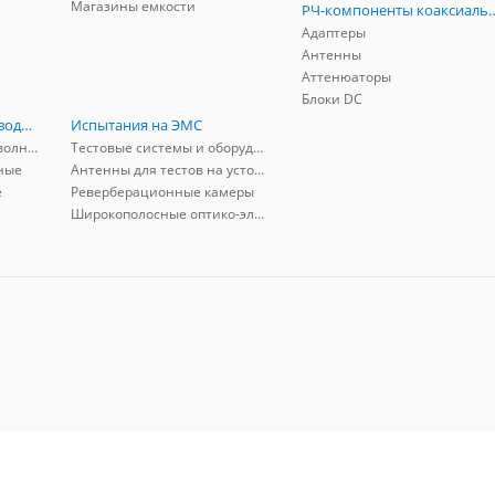
Магазины емкости
РЧ-компоненты к
Адаптеры
Антенны
Аттенюаторы
Блоки DC
РЧ-компоненты волноводные
Испытания на ЭМС
Адаптеры коаксиально-волноводные
Тестовые системы и оборудование
ные
Антенны для тестов на устойчивость к ЭМП
е
Реверберационные камеры
Широкополосные оптико-электрические линии