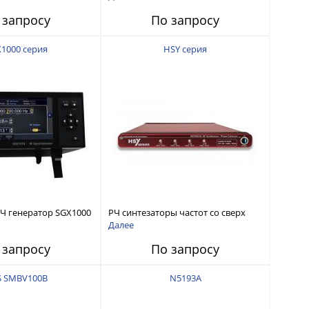
 запросу
По запросу
1000 серия
HSY серия
Ч генератор SGX1000
РЧ синтезаторы частот со сверх
низким фазовым шумом
Далее
 запросу
По запросу
S SMBV100B
N5193A