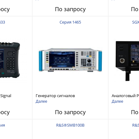
кГц до 13.6 ГГц
росу
По запросу
По
433
Серия 1465
SGX
Signal
Генератор сигналов
Аналоговый Р
GHz
1465A/B/C/D/F/H/L от 100 кГц до 67
до 18 ГГц
Далее
Далее
ГГц
росу
По запросу
По
рия
R&S®SMB100B
R&