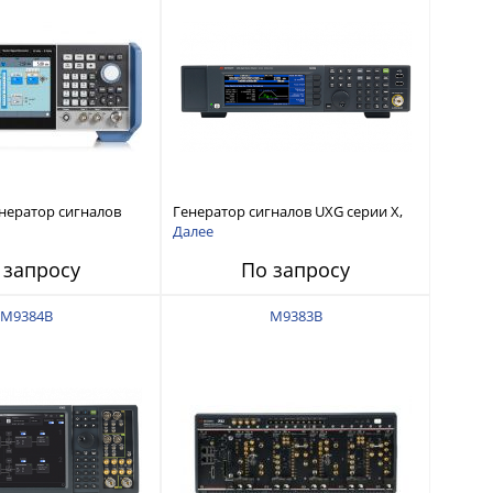
нератор сигналов
Генератор сигналов UXG серии X,
от 10 МГц до 40 ГГц
Далее
 запросу
По запросу
M9384B
M9383B