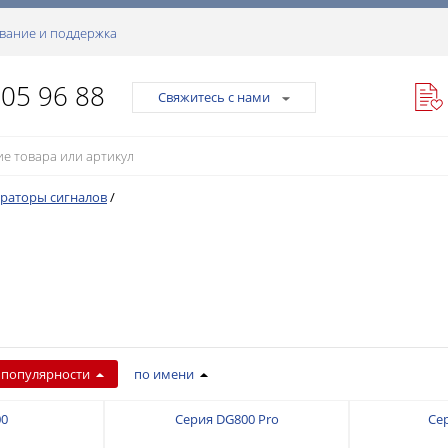
вание и поддержка
105 96 88
Свяжитесь с нами
раторы сигналов
/
 популярности
по имени
00
Серия DG800 Pro
Се