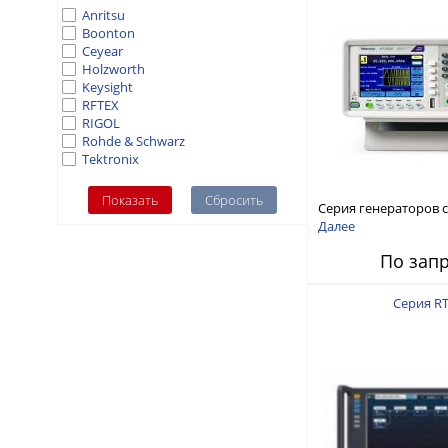
Anritsu
Boonton
Ceyear
Holzworth
Keysight
RFTEX
RIGOL
Rohde & Schwarz
Tektronix
Серия генераторов 
произвольной форм
Далее
стандартных функций
По зап
AFG1000
Серия R