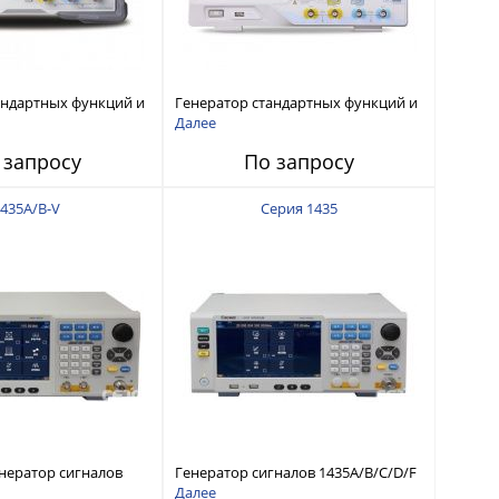
андартных функций и
Генератор стандартных функций и
извольной формы с
сигналов произвольной формы с
Далее
т 1 мкГц до 60 МГц
диапазоном от 1 мкГц до 200 МГц
 запросу
По запросу
435A/B-V
Серия 1435
нератор сигналов
Генератор сигналов 1435A/B/C/D/F
 кГц до 6 ГГц
от 9 кГц - 40 ГГц
Далее