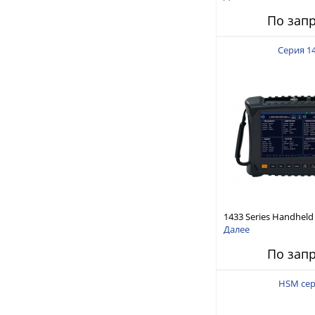
кГц до 3,6 ГГц
По зап
Серия 1
1433 Series Handheld 
Generator 1MHz - 50
Далее
По зап
HSM се