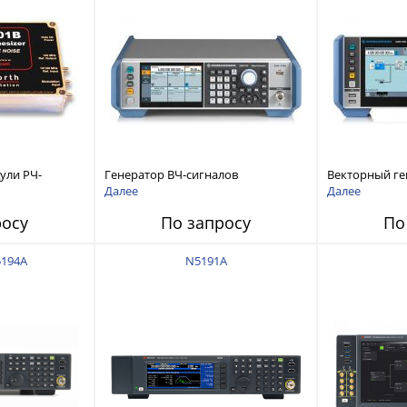
ули РЧ-
Генератор ВЧ-сигналов
Векторный ге
ов с низким
R&S®SMB100B
Далее
Далее
мов 10 МГц -
росу
По запросу
По
5194A
N5191A