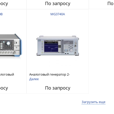
росу
По запросу
По
0B
MG3740A
алоговый
Аналоговый генератор 2-
т 8 кГц до
канальный СВЧ-сигналов 100 кГц -
Далее
6 ГГц
росу
По запросу
Загрузить еще