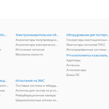
Радиоизмерительное оборудование
Электроизмерительное оборудование
Оборудование для тестирова
Анализаторы полупроводников
Генераторы имитационных и заг
Анализаторы электрической мощности
Имитаторы сигналов ГНСС
и
Источники питания
Интегрированные системы защиты от ГНСС
Магазины емкости
РЧ-компоненты к
Адаптеры
Антенны
Аттенюаторы
Блоки DC
РЧ-компоненты волноводные
Испытания на ЭМС
Адаптеры коаксиально-волноводные
Тестовые системы и оборудование
ные
Антенны для тестов на устойчивость к ЭМП
е
Реверберационные камеры
Широкополосные оптико-электрические линии