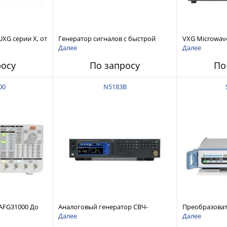
XG серии X, от
Генератор сигналов с быстрой
VXG Microwave
перестройкой частоты UXG серии
MHz – 44 GHz
Далее
Далее
X, модификация
росу
По запросу
По
00
N5183B
AFG31000 До
Аналоговый генератор СВЧ-
Преобразоват
 Гвыб/с
сигналов MXG серии X, от 9 кГц до
до 40 ГГц
Далее
Далее
40 ГГц