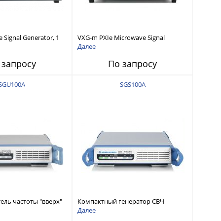
 Signal Generator, 1
VXG-m PXIe Microwave Signal
Generator, 1 MHz – 44 GHz
Далее
 запросу
По запросу
SGU100A
SGS100A
ель частоты "вверх"
Компактный генератор СВЧ-
сигналов от 1 МГц до 12,75 ГГц
Далее