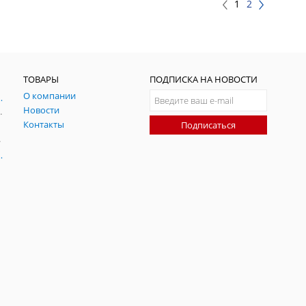
1
2
ТОВАРЫ
ПОДПИСКА НА НОВОСТИ
О компании
ния и симуляции ГНСС
Новости
радительных помех
Контакты
Подписаться
-помех
оаксиальные