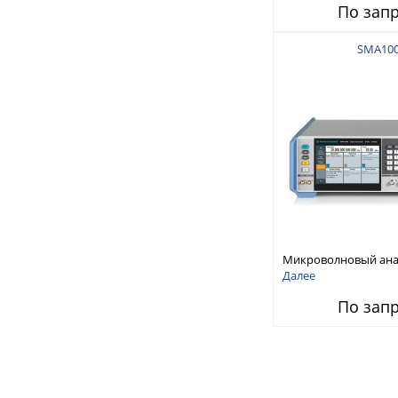
По зап
SMA10
Микроволновый ан
генератор сигналов о
Далее
20 ГГц
По зап