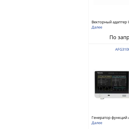
Векторный адаптер U
50 МГц до 20 ГГц
Далее
По зап
AFG310
Генератор функций 
250 МГц, 14 бит, до 2
Далее