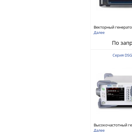
Векторный генерато
кГц – 67 ГГц
Далее
По зап
Серия DSG
Высокочастотный г
сигналов, частотный
Далее