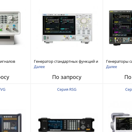
сигналов
Генератор стандартных функций и
Генераторы с
ы и
сигналов произвольной формы
произвольной
Далее
Далее
 Tektronix
Rigol серии DG800 Pro, до 50 МГц
DG6000 до 500
росу
По запросу
По
TVG
Серия RSG
Сер