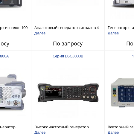
р сигналов 100
Аналоговый генератор сигналов 4
Генератор ст
кГц – 43 ГГц
сигналов про
Далее
Далее
диапазоном о
росу
По запросу
По
800A
Серия DSG3000B
1
енератор
Высокочастотный генератор
Векторный ге
 диапазон от 9
сигналов, частотный диапазон от 9
1435A/B-V от 9
Далее
Далее