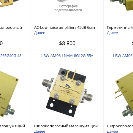
кополосный
AC-Low noise amplifiers 45dB Gain
Герметичный
тель 6 ГГц —
0.5-40GHz Ultra Wide Band AC LNA
малошумящий
Далее
Далее
12 ГГц
0
$8 800
265G40G-48
LBW-AM06-LNAM-8G12G-55A
LBW-AM06
малошумящий
Широкополосный малошумящий
Широкополо
 40 ГГц
усилитель 8 ГГц — 12 ГГц
усилитель 0,0
Далее
Далее