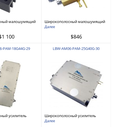
сный малошумящий
Широкополосный малошумящий
Гц — 10 ГГц
усилитель 0,5 ГГц - 12 ГГц
Далее
$1 100
$846
6-PAM-18G44G-29
LBW-AM06-PAM-25G40G-30
ный усилитель
Широкополосный усилитель
ГГц — 44 ГГц
мощности 25 ГГц — 40 ГГц, 1 Вт
Далее