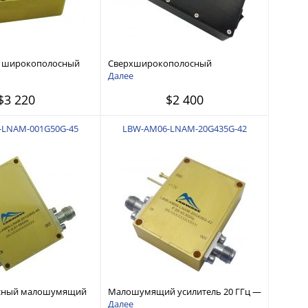
 широкополосный
Сверхширокополосный
 усилитель 8 ГГц —
малошумящий усилитель 0,8 ГГц
Далее
— 2,5 ГГц
$3 220
$2 400
-LNAM-001G50G-45
LBW-AM06-LNAM-20G435G-42
сный малошумящий
Малошумящий усилитель 20 ГГц —
1 ГГц — 50 ГГц
43,5 ГГц
Далее