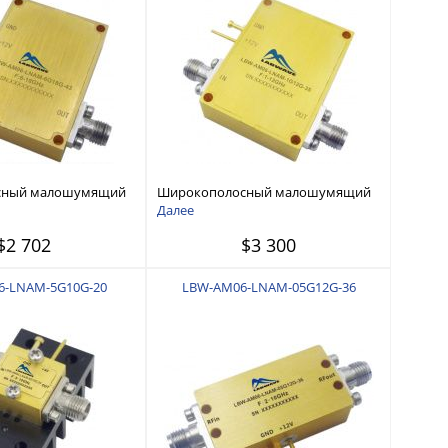
сный малошумящий
Широкополосный малошумящий
ц - 18 ГГц
усилитель 1 ГГц - 12 ГГц
Далее
$2 702
$3 300
6-LNAM-5G10G-20
LBW-AM06-LNAM-05G12G-36