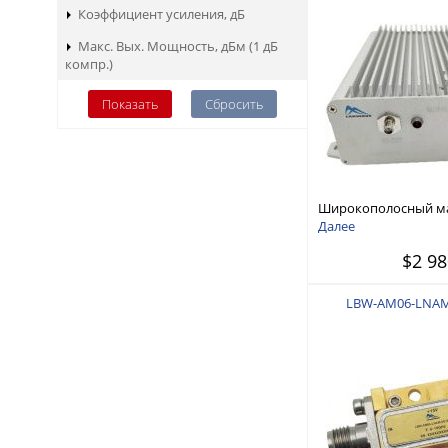
Коэффициент усиления, дБ
Макс. Вых. Мощность, дБм (1 дБ
компр.)
Широкополосный 
усилитель сигналов
Далее
тока 6 ГГц — 18 ГГц
$2 98
LBW-AM06-LNAM