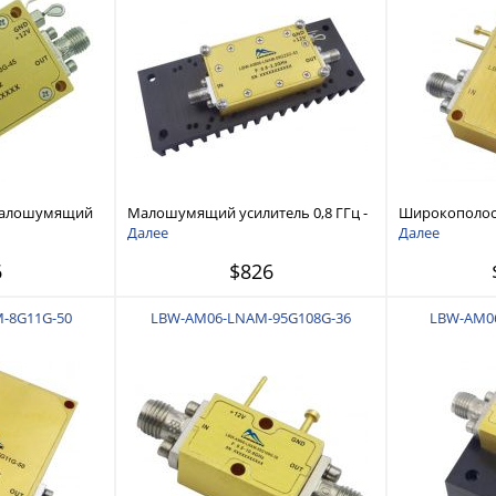
малошумящий
Малошумящий усилитель 0,8 ГГц -
Широкополо
 ГГц
2,2 ГГц
усилитель 6 ГГ
Далее
Далее
6
$826
-8G11G-50
LBW-AM06-LNAM-95G108G-36
LBW-AM0