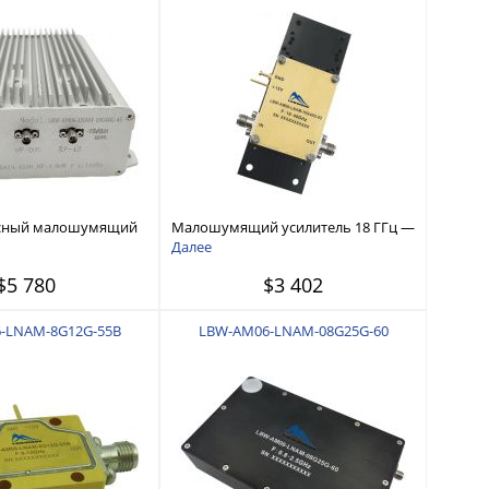
сный малошумящий
Малошумящий усилитель 18 ГГц —
гналов переменного
40 ГГц
Далее
 40 ГГц
$5 780
$3 402
-LNAM-8G12G-55B
LBW-AM06-LNAM-08G25G-60