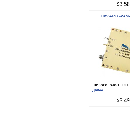
$3 58
LBW-AM06-PAM-
Широкополосный т
усилитель мощности 
Далее
ГГц
$3 49