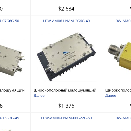
0
$2 684
-07G6G-50
LBW-AM06-LNAM-2G6G-49
LBW-AM0
малошумящий
Широкополосный малошумящий
Широкополо
 ГГц
усилитель 2 ГГц - 6 ГГц
усилитель 6 ГГ
Далее
Далее
8
$1 376
-15G3G-45
LBW-AM06-LNAM-08G22G-53
LBW-AM0