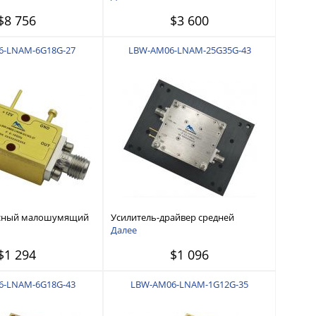
$8 756
$3 600
6-LNAM-6G18G-27
LBW-AM06-LNAM-25G35G-43
сный малошумящий
Усилитель-драйвер средней
ц - 18 ГГц
мощности 2,5 ГГц - 3,5 ГГц
Далее
$1 294
$1 096
6-LNAM-6G18G-43
LBW-AM06-LNAM-1G12G-35