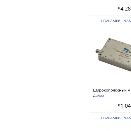
$4 28
LBW-AM06-LNAM
Широкополосный 
усилитель 0,7 ГГц - 6
Далее
$1 04
LBW-AM06-LNAM