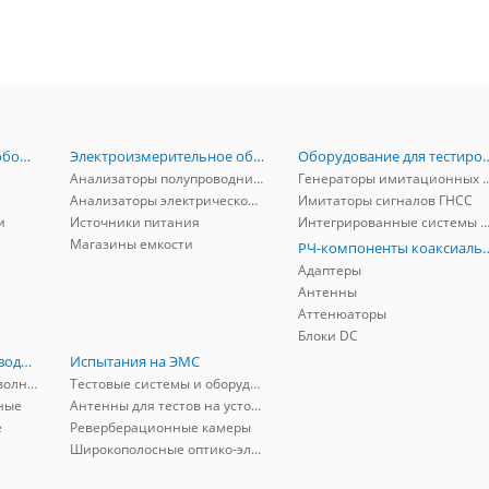
Радиоизмерительное оборудование
Электроизмерительное оборудование
Оборудование для тестирова
Анализаторы полупроводников
Генераторы имитационных и заг
Анализаторы электрической мощности
Имитаторы сигналов ГНСС
и
Источники питания
Интегрированные системы защиты от ГНСС
Магазины емкости
РЧ-компоненты к
Адаптеры
Антенны
Аттенюаторы
Блоки DC
РЧ-компоненты волноводные
Испытания на ЭМС
Адаптеры коаксиально-волноводные
Тестовые системы и оборудование
ные
Антенны для тестов на устойчивость к ЭМП
е
Реверберационные камеры
Широкополосные оптико-электрические линии