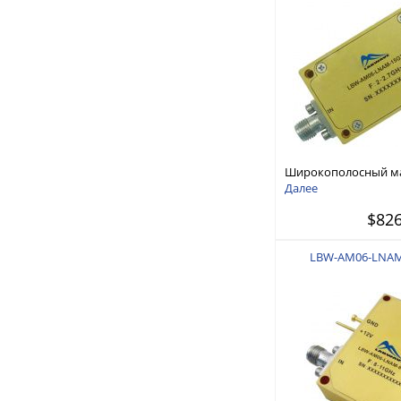
Широкополосный 
усилитель 2 ГГц - 2,7
Далее
$82
LBW-AM06-LNAM