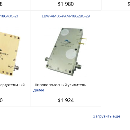
8
$1 980
18G40G-21
LBW-AM06-PAM-18G28G-29
вердотельный
Широкополосный усилитель
18 ГГц - 40
мощности 18 ГГц — 28 ГГц
Далее
0
$1 924
Загрузить еще