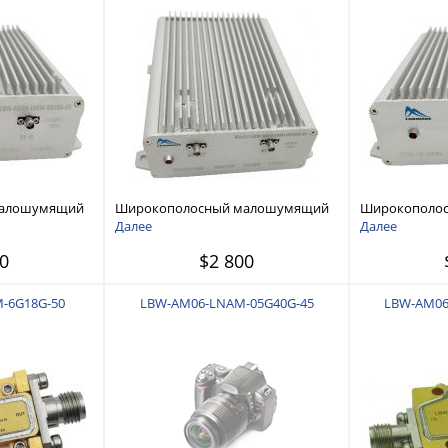
малошумящий
Широкополосный малошумящий
Широкополо
 переменного
усилитель сигналов переменного
усилитель си
Далее
Далее
тока 0,01 ГГц — 4 ГГц
тока 18 ГГц —
0
$2 800
-6G18G-50
LBW-AM06-LNAM-05G40G-45
LBW-AM06