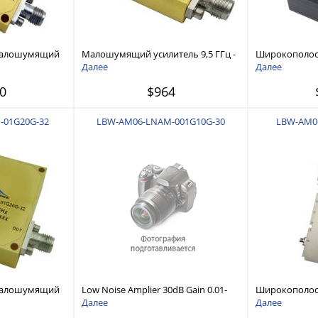
малошумящий
Малошумящий усилитель 9,5 ГГц -
Широкополо
ГГц
10,8 ГГц
усилитель 5 Г
Далее
Далее
0
$964
-01G20G-32
LBW-AM06-LNAM-001G10G-30
LBW-AM0
малошумящий
Low Noise Amplier 30dB Gain 0.01-
Широкополос
0 ГГц
10GHz Ultra Wide Band LNA
мощности 18 
Далее
Далее