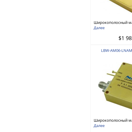
Широкополосный 
усилитель 8 ГГц - 11 
Далее
$1 98
LBW-AM06-LNAM
Широкополосный 
усилитель 0,1 ГГц - 2
Далее