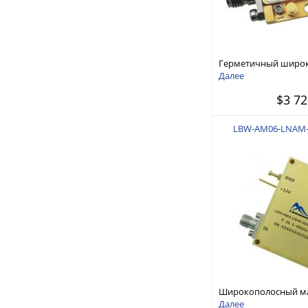
Герметичный широ
малошумящий усили
Далее
18 ГГц
$3 72
LBW-AM06-LNAM-
Широкополосный 
усилитель 26,5 ГГц —
Далее