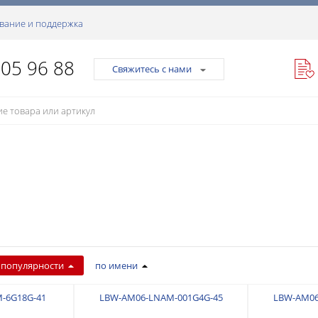
вание и поддержка
105 96 88
Свяжитесь с нами
 популярности
по имени
-6G18G-41
LBW-AM06-LNAM-001G4G-45
LBW-AM06