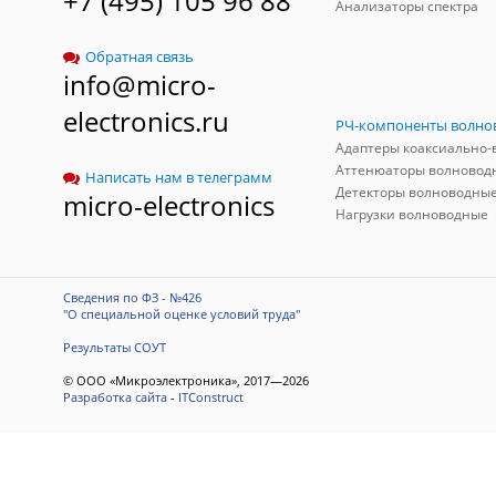
+7 (495) 105 96 88
Анализаторы спектра
Обратная связь
info@micro-
electronics.ru
Аттенюаторы волновод
Написать нам в телеграмм
Детекторы волноводны
micro-electronics
Нагрузки волноводные
Сведения по ФЗ - №426
"О специальной оценке условий труда"
Результаты СОУТ
© ООО «Микроэлектроника», 2017—2026
Разработка сайта
-
ITConstruct