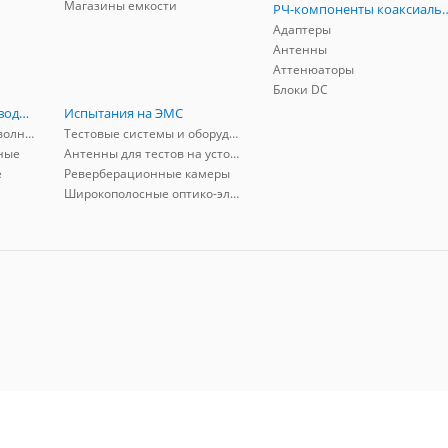
Магазины емкости
РЧ-компоненты к
Адаптеры
Антенны
Аттенюаторы
Блоки DC
РЧ-компоненты волноводные
Испытания на ЭМС
Адаптеры коаксиально-волноводные
Тестовые системы и оборудование
ные
Антенны для тестов на устойчивость к ЭМП
е
Реверберационные камеры
Широкополосные оптико-электрические линии