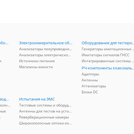
Радиоизмерительное оборудование
Электроизмерительное оборудование
Оборудование для тестирова
Анализаторы полупроводников
Генераторы имитационных и заг
Анализаторы электрической мощности
Имитаторы сигналов ГНСС
и
Источники питания
Интегрированные системы защиты от ГНСС
Магазины емкости
РЧ-компоненты к
Адаптеры
Антенны
Аттенюаторы
Блоки DC
РЧ-компоненты волноводные
Испытания на ЭМС
Адаптеры коаксиально-волноводные
Тестовые системы и оборудование
ные
Антенны для тестов на устойчивость к ЭМП
е
Реверберационные камеры
Широкополосные оптико-электрические линии