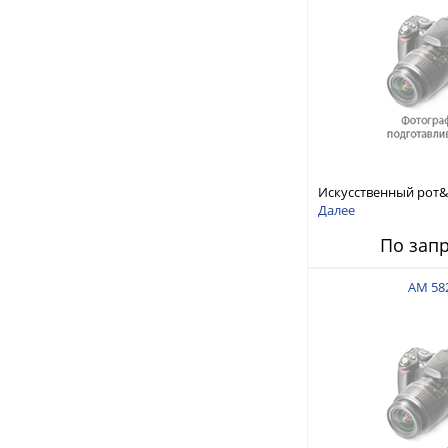
Искусственный рот&
Далее
По зап
AM 58