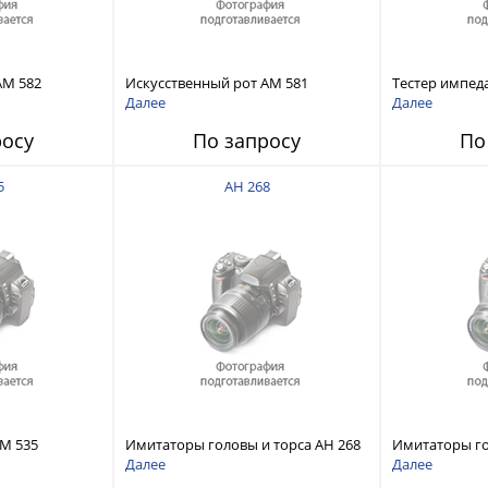
AM 582
Искусственный рот AM 581
Тестер импед
Далее
Далее
росу
По запросу
По
5
AH 268
AM 535
Имитаторы головы и торса AH 268
Имитаторы го
Далее
Далее