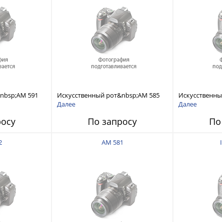
nbsp;AM 591
Искусственный рот&nbsp;AM 585
Искусственны
Далее
Далее
росу
По запросу
По
2
AM 581