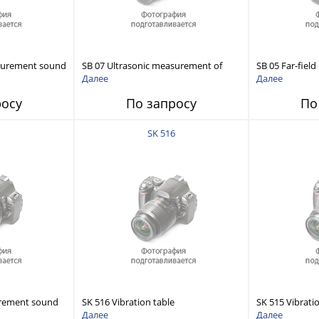
asurement sound
SB 07 Ultrasonic measurement of
SB 05 Far-fie
sound source
source
Далее
Далее
росу
По запросу
По
SK 516
urement sound
SK 516 Vibration table
SK 515 Vibrati
Далее
Далее