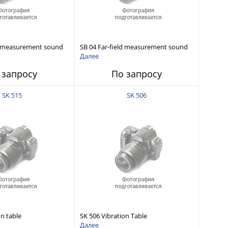
ld measurement sound
SB 04 Far-field measurement sound
source(W)150
Далее
 запросу
По запросу
SK 515
SK 506
on table
SK 506 Vibration Table
Далее