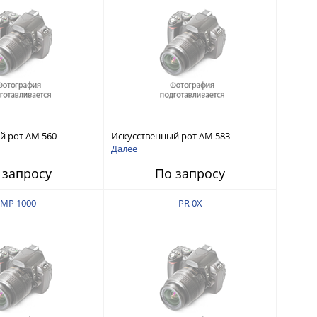
й рот AM 560
Искусственный рот AM 583
Далее
 запросу
По запросу
IMP 1000
PR 0X