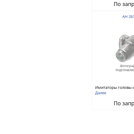
По зап
AH 26
Имитаторы головы и
Далее
По зап