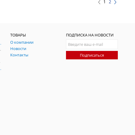
1
2
ТОВАРЫ
ПОДПИСКА НА НОВОСТИ
О компании
ния и симуляции ГНСС
Новости
радительных помех
Контакты
Подписаться
-помех
оаксиальные