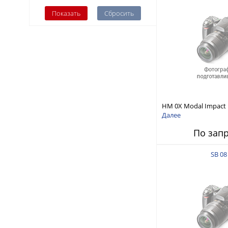
HM 0X Modal Impac
Далее
По зап
SB 08