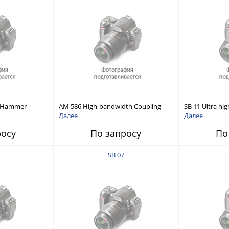
t Hammer
AM 586 High-bandwidth Coupling
SB 11 Ultra hi
Cavity
measurement 
Далее
Далее
росу
По запросу
По
SB 07