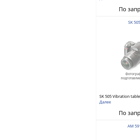
По зап
SK 50
SK 505 Vibration table
Далее
По зап
AM 59