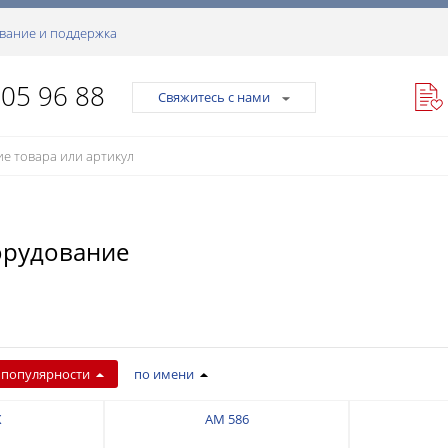
вание и поддержка
105 96 88
Свяжитесь с нами
орудование
 популярности
по имени
X
AM 586