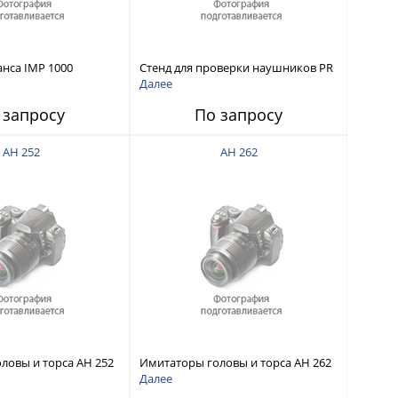
анса IMP 1000
Стенд для проверки наушников PR
0X
Далее
 запросу
По запросу
AH 252
AH 262
ловы и торса AH 252
Имитаторы головы и торса AH 262
Далее