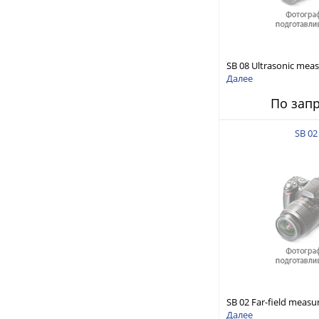
SB 08 Ultrasonic me
source, Circular
Далее
По зап
SB 02
SB 02 Far-field meas
source(W)90
Далее