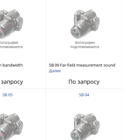
gh bandwidth
SB 09 Far-field measurement sound
audio source
source(W)220
Далее
 запросу
По запросу
SB 05
SB 04