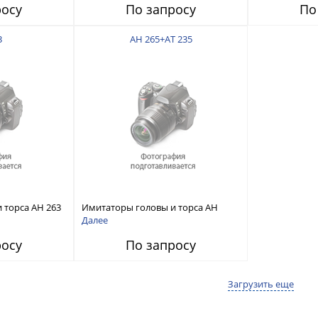
росу
По запросу
По
3
AH 265+AT 235
 торса AH 263
Имитаторы головы и торса AH
265+AT 235
Далее
росу
По запросу
Загрузить еще