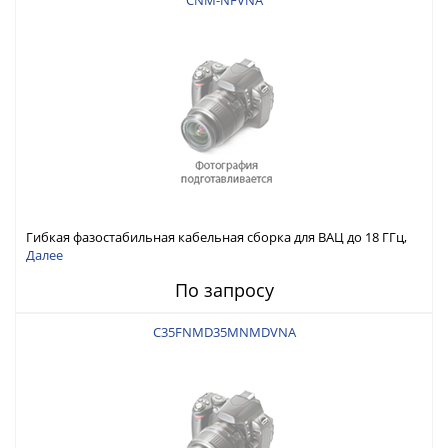
CNM-NFVNA
Гибкая фазостабильная кабельная сборка для ВАЦ до 18 ГГц,
N-тип Вилка - N-тип Розетка
Далее
По запросу
C35FNMD35MNMDVNA