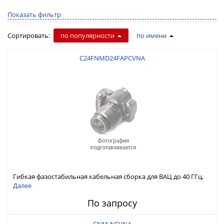
Показать фильтр
Сортировать:
по популярности
по имени
C24FNMD24FAPCVNA
Гибкая фазостабильная кабельная сборка для ВАЦ до 40 ГГц,
NMD2.4 Розетка - APC2.4 Вилка
Далее
По запросу