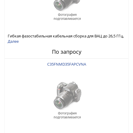
Гибкая фазостабильная кабельная сборка для ВАЦ до 26,5 ГГц,
NMD3.5 Розетка - APC3.5 Вилка
Далее
По запросу
C35FNMD35FAPCVNA