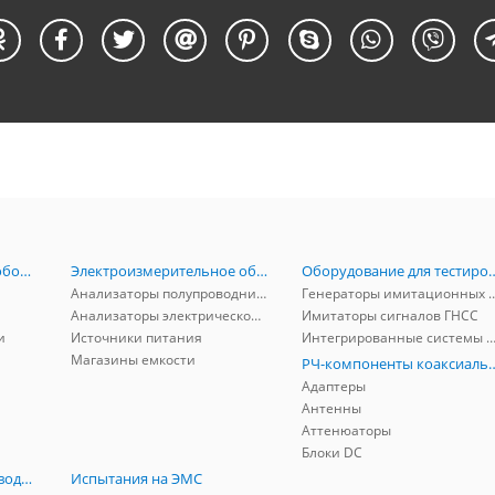
Радиоизмерительное оборудование
Электроизмерительное оборудование
Оборудование для тестирова
Анализаторы полупроводников
Генераторы имитационных и заг
Анализаторы электрической мощности
Имитаторы сигналов ГНСС
и
Источники питания
Интегрированные системы защиты от ГНСС
Магазины емкости
РЧ-компоненты к
Адаптеры
Антенны
Аттенюаторы
Блоки DC
РЧ-компоненты волноводные
Испытания на ЭМС