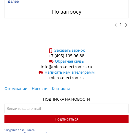
или 100 мкГн
Далее
По запросу
1
Заказать звонок
+7 (495) 105 96 88
Обратная связь
info@micro-electronics.ru
Написать нам в телеграмм
micro-electronics
О компании
Новости
Контакты
ПОДПИСКА НА НОВОСТИ
Подписаться
Сведения по ФЗ - №426