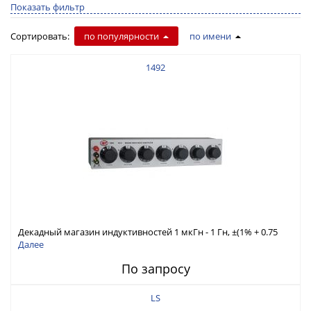
Показать фильтр
Сортировать:
по популярности
по имени
1492
Декадный магазин индуктивностей 1 мкГн - 1 Гн, ±(1% + 0.75
мкГн)
Далее
По запросу
LS