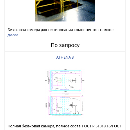
Безэховая камера для тестирования компонентов, полное
соотв. ГОСТ Р 51318.25/ГОСТ 32140
Далее
По запросу
ATHENA 3
Полная безэховая камера, полное соотв. ГОСТ Р 51318.16/ГОСТ