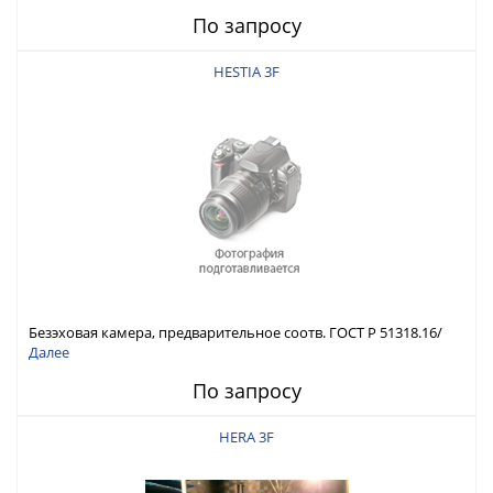
По запросу
HESTIA 3F
Безэховая камера, предварительное соотв. ГОСТ Р 51318.16/
ГОСТ Р 51317.4.3
Далее
По запросу
HERA 3F