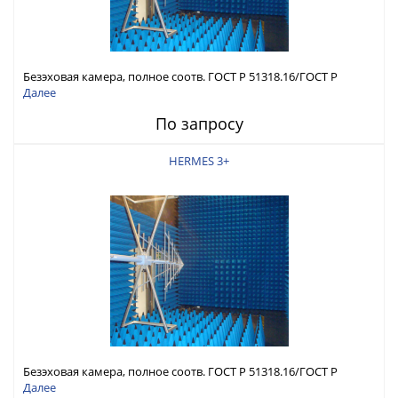
Безэховая камера, полное соотв. ГОСТ Р 51318.16/ГОСТ Р
51317.4.3
Далее
По запросу
HERMES 3+
Безэховая камера, полное соотв. ГОСТ Р 51318.16/ГОСТ Р
51317.4.3
Далее