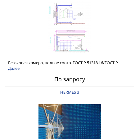
Безэховая камера, полное соотв. ГОСТ Р 51318.16/ГОСТ Р
51317.4.3
Далее
По запросу
HERMES 3