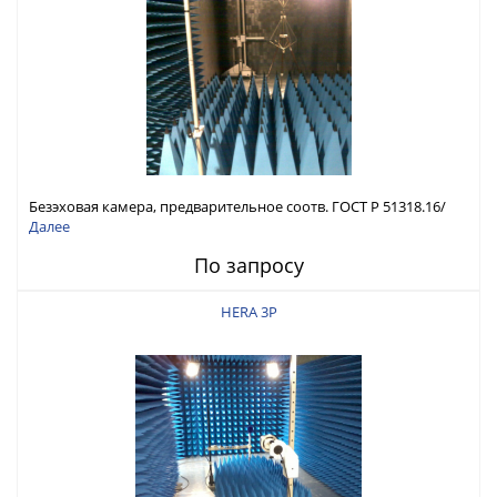
Безэховая камера, предварительное соотв. ГОСТ Р 51318.16/
ГОСТ Р 51317.4.3
Далее
По запросу
HERA 3P