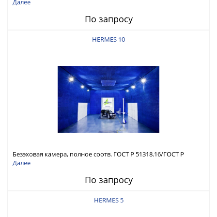
Р 51317.4.3
Далее
По запросу
HERMES 10
Безэховая камера, полное соотв. ГОСТ Р 51318.16/ГОСТ Р
51317.4.3
Далее
По запросу
HERMES 5