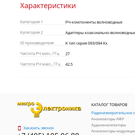
Характеристики
Категория 1
РЧ-компоненты волноводные
Категория 2
Адаптеры коаксиально-волноводны
ID производителя
K тип серия 093/094 Kx
Частота РЧ мин., ГГц
27
Частота РЧ макс., ГГц
42.5
КАТАЛОГ ТОВАРОВ
Анализаторы АФУ
Аудиоанализаторы
Заказать звонок
Анализаторы модуляци