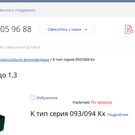
вание и поддержка
105 96 88
Свяжитесь с нами
коаксиально-волноводные
/
K тип серия 093/094 Kx
до 1,3
Избранное
Наличие:
По запросу
K тип серия 093/094 Kx
Подробнее