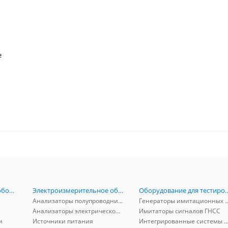
е
Радиоизмерительное оборудование
Электроизмерительное оборудование
Оборудование для тестирова
Анализаторы полупроводников
Генераторы имитационных и заг
Анализаторы электрической мощности
Имитаторы сигналов ГНСС
и
Источники питания
Интегрированные системы защиты от ГНСС