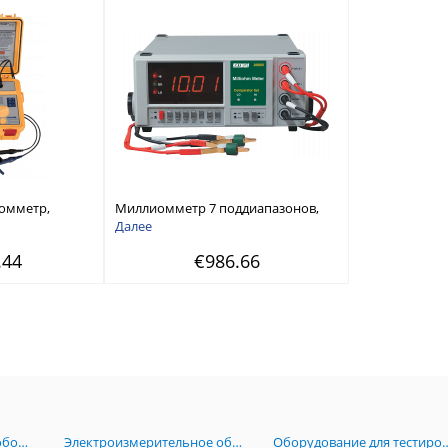
омметр,
Миллиомметр 7 поддиапазонов,
,
разрешение от 0,01 мОм, 4-х
Далее
мый от АКБ
проводные тестовые щупы
.44
€986.66
Кельвина
Радиоизмерительное оборудование
Электроизмерительное оборудование
Оборудование для тестирова