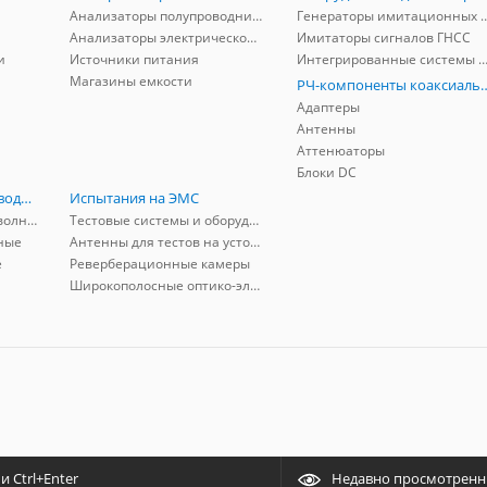
Анализаторы полупроводников
Генераторы имитационных и заг
Анализаторы электрической мощности
Имитаторы сигналов ГНСС
и
Источники питания
Интегрированные системы защиты от ГНСС
Магазины емкости
РЧ-компоненты к
Адаптеры
Антенны
Аттенюаторы
Блоки DC
РЧ-компоненты волноводные
Испытания на ЭМС
Адаптеры коаксиально-волноводные
Тестовые системы и оборудование
ные
Антенны для тестов на устойчивость к ЭМП
е
Реверберационные камеры
Широкополосные оптико-электрические линии
 Ctrl+Enter
Недавно просмотрен