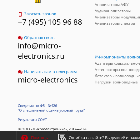
Анализаторы АФУ
Аудиоанализаторы
Заказать звонок
Анализаторы модуляци
+7 (495) 105 96 88
Анализаторы спектра
Обратная связь
info@micro-
electronics.ru
Аттенюаторы волновод
Написать нам в телеграмм
Детекторы волноводны
micro-electronics
Нагрузки волноводные
Сведения по ФЗ - №426
"О специальной оценке условий труда"
Результаты СОУТ
© ООО «Микроэлектроника», 2017—2026
Разработка сайта
-
ITConstruct
Ошибка на сайте?
Выдели её и нажми
Помощь