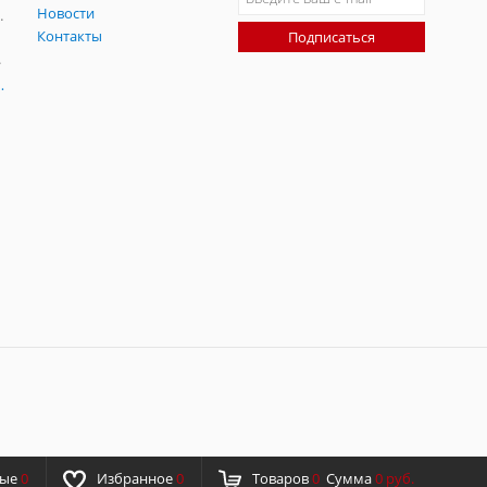
Новости
радительных помех
Контакты
Подписаться
-помех
оаксиальные
ные
0
Избранное
0
Товаров
0
Сумма
0 руб.