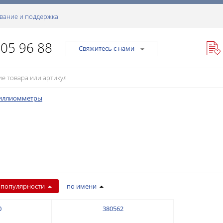
вание и поддержка
105 96 88
Свяжитесь с нами
иллиомметры
 популярности
по имени
0
380562