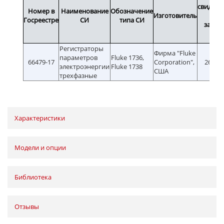
свидете
Номер в
Наименование
Обозначение
Изготовитель
ил
Госреестре
СИ
типа СИ
завод
ном
Регистраторы
Фирма "Fluke
параметров
Fluke 1736,
66479-17
Corporation",
26.01.
электроэнергии
Fluke 1738
США
трехфазные
Характеристики
Модели и опции
Библиотека
Отзывы