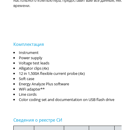
настольного компьютера, предоставит вам все данные, необх
времени.
Instrument
Power supply
Voltage test leads
Alligator clips (4x)
12 in 1,500A flexible current probe (4x)
Soft case
Energy Analyze Plus software
WiFi adapter**
Line cords
Color coding set and documentation on USB flash drive
Сро