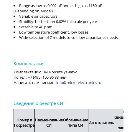
Range as low as 0.002 pF and as high as 1150 pF
(Depending on Model)
Variable air capacitors
Stability: better than 0.02% full scale per year
Settable to 40 ppm
Low temperature coefficient, low losses
Wide selection of 7 models to suit low capacitance needs
info@micro-electronics.ru
Срок
свидетел
Номер в
Наименование
Обозначение
Изготовитель
или
Госреестре
СИ
типа СИ
заводс