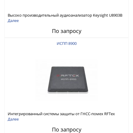
Высоко производительный аудиоанализатор Keysight U8903B
Далее
По запросу
ИСПП 8900
Интегрированный системы защиты от ГНСС-помех RFТех
ИСПП 8900
Далее
По запросу