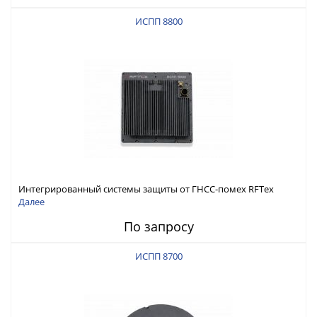
ИСПП 8800
Интегрированный системы защиты от ГНСС-помех RFТех
ИСПП 8800
Далее
По запросу
ИСПП 8700