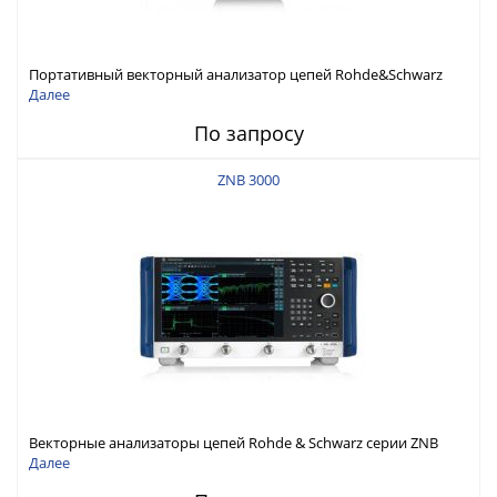
Портативный векторный анализатор цепей Rohde&Schwarz
ZNH с диапазоном частот от 30 кГц до 26,5 ГГц
Далее
По запросу
ZNB 3000
Векторные анализаторы цепей Rohde & Schwarz серии ZNB
3000 с диапазоном частот от 9 кГц до 54 ГГц
Далее