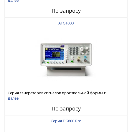
Далее
По запросу
AFG1000
Серия генераторов сигналов произвольной формы и
стандартных функций Tektronix AFG1000
Далее
По запросу
Серия DG800 Pro