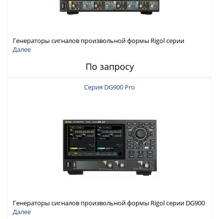
Генераторы сигналов произвольной формы Rigol серии
DG6000 до 500 МГц или до 1 ГГц
Далее
По запросу
Серия DG900 Pro
Генераторы сигналов произвольной формы Rigol серии DG900
Pro с максимальной частотой 200 МГц
Далее