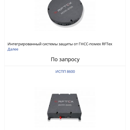
Интегрированный системы защиты от ГНСС-помех RFТех
ИСПП 8700
Далее
По запросу
ИСПП 8600