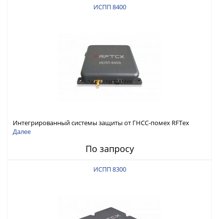
ИСПП 8400
Интегрированный системы защиты от ГНСС-помех RFТех
ИСПП 8400
Далее
По запросу
ИСПП 8300