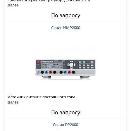
интерфейсами USB-device, USB-host, LAN и Web control
Далее
По запросу
Серия HMP2000
Источник питания постоянного тока
Далее
По запросу
Серия DP2000