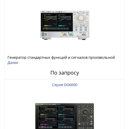
Генератор стандартных функций и сигналов произвольной
формы Rigol серии DG800 Pro, до 50 МГц
Далее
По запросу
Серия DG6000