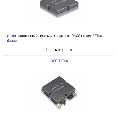
Интегрированный системы защиты от ГНСС-помех RFТех
ИСПП 8300
Далее
По запросу
ИСПП 8200