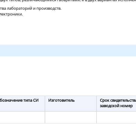
ва лабораторий и производств.
лектроники.
бозначение типа СИ
Изготовитель
Срок свидетельств
заводской номер