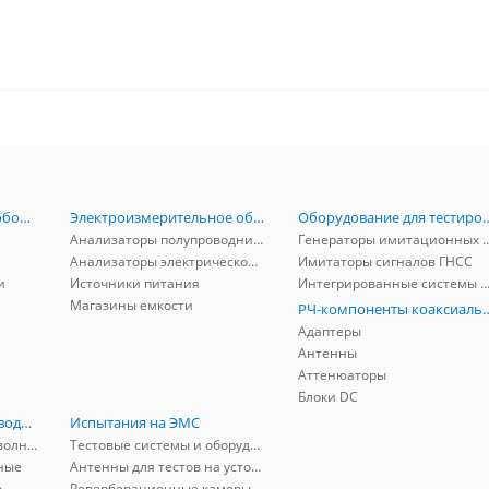
Радиоизмерительное оборудование
Электроизмерительное оборудование
Оборудование для тестирова
Анализаторы полупроводников
Генераторы имитационных и заг
Анализаторы электрической мощности
Имитаторы сигналов ГНСС
и
Источники питания
Интегрированные системы защиты от ГНСС
Магазины емкости
РЧ-компоненты к
Адаптеры
Антенны
Аттенюаторы
Блоки DC
РЧ-компоненты волноводные
Испытания на ЭМС
Адаптеры коаксиально-волноводные
Тестовые системы и оборудование
ные
Антенны для тестов на устойчивость к ЭМП
е
Реверберационные камеры