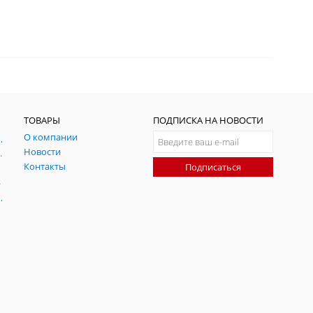
ТОВАРЫ
ПОДПИСКА НА НОВОСТИ
О компании
ния и симуляции ГНСС
Новости
радительных помех
Контакты
Подписаться
-помех
оаксиальные