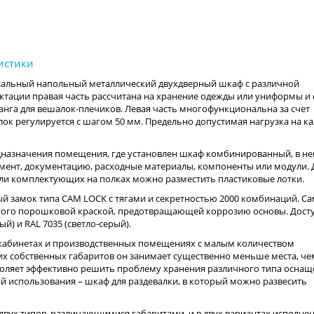
альный напольный металлический двухдверный шкаф с различной
ктации правая часть рассчитана на хранение одежды или униформы и
нга для вешалок-плечиков. Левая часть многофункциональна за счет
лок регулируется с шагом 50 мм. Предельно допустимая нагрузка на к
едназначения помещения, где установлен шкаф комбинированный, в н
мент, документацию, расходные материалы, компоненты или модули. 
ли комплектующих на полках можно разместить пластиковые лотки.
 замок типа CAM LOCK с тягами и секретностью 2000 комбинаций. Са
ытого порошковой краской, предотвращающей коррозию основы. Дост
й) и RAL 7035 (светло-серый).
абинетах и производственных помещениях с малым количеством
их собственных габаритов он занимает существенно меньше места, че
оляет эффективно решить проблему хранения различного типа оснащ
й использования – шкаф для раздевалки, в который можно развесить
вух типов, различающимися габаритами, и в двух вариантах исполнен