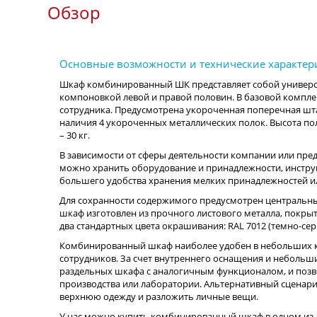
Обзор
Шкаф комбинированный ШК представляет собой универс
компоновкой левой и правой половин. В базовой компле
сотрудника. Предусмотрена укороченная поперечная шта
наличия 4 укороченных металлических полок. Высота по
– 30 кг.
В зависимости от сферы деятельности компании или пр
можно хранить оборудование и принадлежности, инстру
большего удобства хранения мелких принадлежностей и
Для сохранности содержимого предусмотрен центральный
шкаф изготовлен из прочного листового металла, покр
два стандартных цвета окрашивания: RAL 7012 (темно-серы
Комбинированный шкаф наиболее удобен в небольших к
сотрудников. За счет внутреннего оснащения и небольш
раздельных шкафа с аналогичным функционалом, и позв
производства или лаборатории. Альтернативный сценари
верхнюю одежду и разложить личные вещи.
У нас можно купить комбинированный шкаф в одном из д