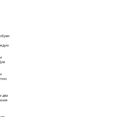
 обуви
аждую
ем
Для
м
упно
м два
ения
ия: