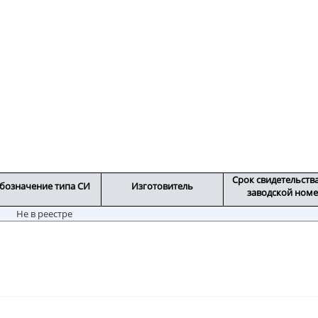
Срок свидетельств
бозначение типа СИ
Изготовитель
заводской ном
Не в реестре