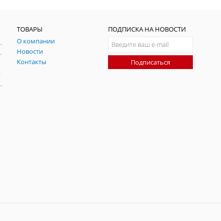
ТОВАРЫ
ПОДПИСКА НА НОВОСТИ
О компании
ния и симуляции ГНСС
Новости
радительных помех
Контакты
Подписаться
-помех
оаксиальные