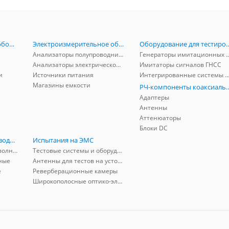
Радиоизмерительное оборудование
Электроизмерительное оборудование
Оборудование для тестирова
Анализаторы полупроводников
Генераторы имитационных и заг
Анализаторы электрической мощности
Имитаторы сигналов ГНСС
и
Источники питания
Интегрированные системы защиты от ГНСС
Магазины емкости
РЧ-компоненты к
Адаптеры
Антенны
Аттенюаторы
Блоки DC
РЧ-компоненты волноводные
Испытания на ЭМС
Адаптеры коаксиально-волноводные
Тестовые системы и оборудование
ные
Антенны для тестов на устойчивость к ЭМП
е
Реверберационные камеры
Широкополосные оптико-электрические линии