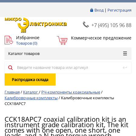
Вход
|
Регистрация
+7 (495) 105 96 88
Избранное
Коммерческое предложение
Товаров (
0
)
Каталог товаров
Распродажа склада
Главная
/
Каталог
/
РЧ-компоненты коаксиальные
/
Калибровочные комплекты
/
Калибровочные комплекты
CCK18APC7
CCK18APC7 coaxial calibration kit is an
instrument grade calibration kit, The kit
comes with one open, one short, one
loads, and a N type torque wrench.