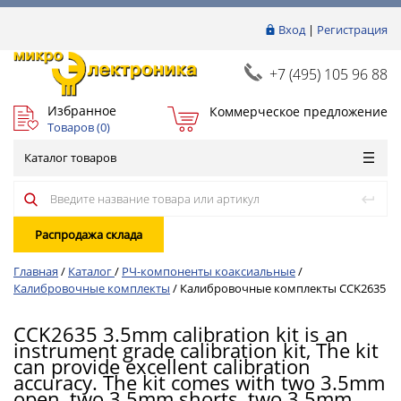
Вход
|
Регистрация
+7 (495) 105 96 88
Избранное
Коммерческое предложение
Товаров (
0
)
Каталог товаров
Распродажа склада
Главная
/
Каталог
/
РЧ-компоненты коаксиальные
/
Калибровочные комплекты
/
Калибровочные комплекты CCK2635
CCK2635 3.5mm calibration kit is an
instrument grade calibration kit, The kit
can provide excellent calibration
accuracy. The kit comes with two 3.5mm
open, two 3.5mm shorts, two 3.5mm