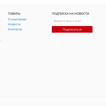
ТОВАРЫ
ПОДПИСКА НА НОВОСТИ
О компании
ния и симуляции ГНСС
Новости
радительных помех
Контакты
Подписаться
-помех
оаксиальные