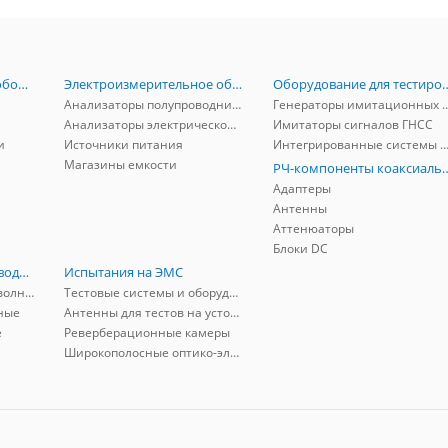
Радиоизмерительное оборудование
Электроизмерительное оборудование
Оборудование для тестирова
Анализаторы полупроводников
Генераторы имитационных и заг
Анализаторы электрической мощности
Имитаторы сигналов ГНСС
и
Источники питания
Интегрированные системы защиты от ГНСС
Магазины емкости
РЧ-компоненты к
Адаптеры
Антенны
Аттенюаторы
Блоки DC
РЧ-компоненты волноводные
Испытания на ЭМС
Адаптеры коаксиально-волноводные
Тестовые системы и оборудование
ные
Антенны для тестов на устойчивость к ЭМП
е
Реверберационные камеры
Широкополосные оптико-электрические линии