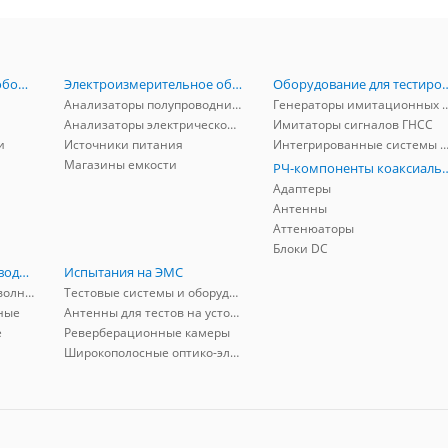
Радиоизмерительное оборудование
Электроизмерительное оборудование
Оборудование для тестирова
Анализаторы полупроводников
Генераторы имитационных и заг
Анализаторы электрической мощности
Имитаторы сигналов ГНСС
и
Источники питания
Интегрированные системы защиты от ГНСС
Магазины емкости
РЧ-компоненты к
Адаптеры
Антенны
Аттенюаторы
Блоки DC
РЧ-компоненты волноводные
Испытания на ЭМС
Адаптеры коаксиально-волноводные
Тестовые системы и оборудование
ные
Антенны для тестов на устойчивость к ЭМП
е
Реверберационные камеры
Широкополосные оптико-электрические линии