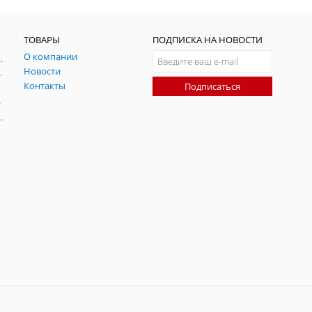
ТОВАРЫ
ПОДПИСКА НА НОВОСТИ
О компании
ния и симуляции ГНСС
Новости
радительных помех
Контакты
Подписаться
-помех
оаксиальные