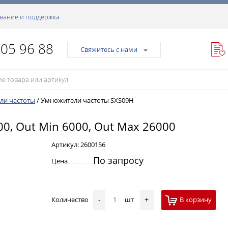
вание и поддержка
105 96 88
Свяжитесь с нами
ли частоты
/
Умножители частоты SXS09H
00, Out Min 6000, Out Max 26000
Артикул:
2600156
По запросу
Цена
Количество
шт
В корзину
-
+