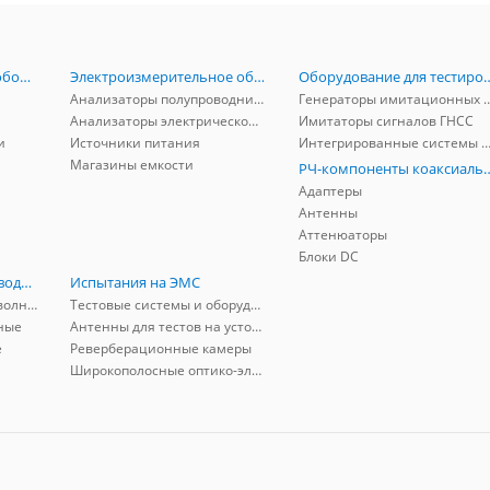
Радиоизмерительное оборудование
Электроизмерительное оборудование
Оборудование для тестирова
Анализаторы полупроводников
Генераторы имитационных и заг
Анализаторы электрической мощности
Имитаторы сигналов ГНСС
и
Источники питания
Интегрированные системы защиты от ГНСС
Магазины емкости
РЧ-компоненты к
Адаптеры
Антенны
Аттенюаторы
Блоки DC
РЧ-компоненты волноводные
Испытания на ЭМС
Адаптеры коаксиально-волноводные
Тестовые системы и оборудование
ные
Антенны для тестов на устойчивость к ЭМП
е
Реверберационные камеры
Широкополосные оптико-электрические линии