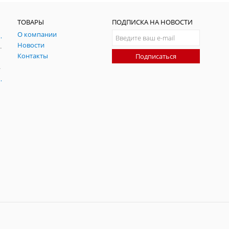
ТОВАРЫ
ПОДПИСКА НА НОВОСТИ
О компании
ния и симуляции ГНСС
Новости
радительных помех
Контакты
Подписаться
-помех
оаксиальные