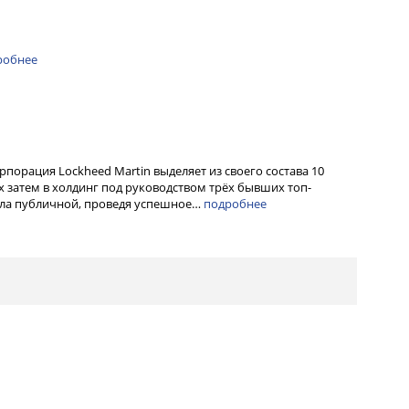
робнее
орпорация Lockheed Martin выделяет из своего состава 10
 затем в холдинг под руководством трёх бывших топ-
тала публичной, проведя успешное…
подробнее