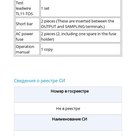
Test
leadwire
1 set
TL11-TOS
2 pieces (These are inserted between the
Short bar
OUTPUT and SAMPLING terminals.)
AC power
2 pieces (2, including one spare in the fuse
fuse
holder)
Operation
1 copy
manual
Номер в госреестре
Не в реестре
Наименование СИ